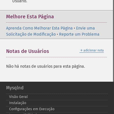
Usuário.
Melhore Esta Página
Aprenda Como Melhorar Esta Página
•
Envie uma
Solicitação de Modificação
•
Reporte um Problema
＋
Notas de Usuários
adicionar nota
Não há notas de usuários para esta página.
Mysqlnd
Visão Geral
Instalação
Configurações em Execução