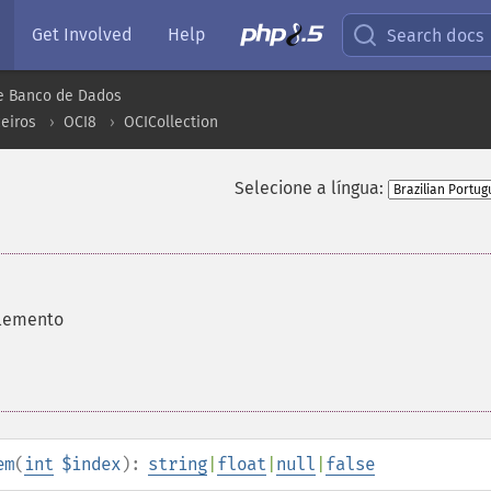
Get Involved
Help
Search docs
e Banco de Dados
eiros
OCI8
OCICollection
Selecione a língua:
elemento
em
(
int
$index
):
string
|
float
|
null
|
false