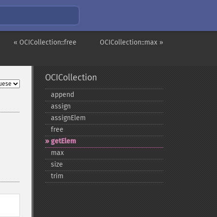
« OCICollection::free
OCICollection::max »
OCICollection
append
assign
assignElem
free
getElem
max
size
trim