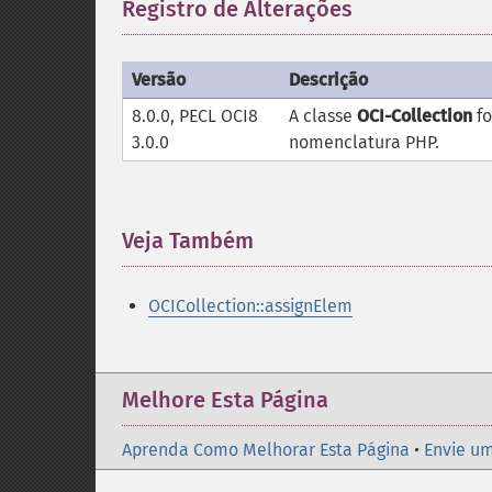
Registro de Alterações
¶
Versão
Descrição
8.0.0, PECL OCI8
A classe
OCI-Collection
fo
3.0.0
nomenclatura PHP.
Veja Também
¶
OCICollection::assignElem
Melhore Esta Página
Aprenda Como Melhorar Esta Página
•
Envie um