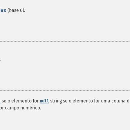
dex
(base 0).
.
se o elemento for
string se o elemento for uma coluna 
l
null
for campo numérico.