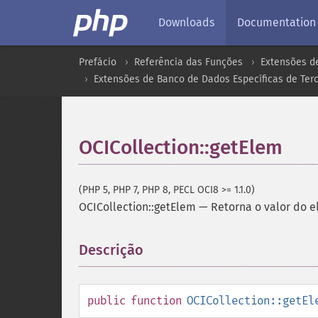
Downloads
Documentation
Prefácio
Referência das Funções
Extensões d
Extensões de Banco de Dados Específicas de Terc
OCICollection::getElem
(PHP 5, PHP 7, PHP 8, PECL OCI8 >= 1.1.0)
OCICollection::getElem
—
Retorna o valor do 
Descrição
¶
public
function
OCICollection::getEl