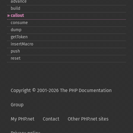
advance
build
callout
consume
dump
getToken
insertMacro
push
reset
Copyright © 2001-2026 The PHP Documentation
Group
My PHP.net
Contact
Other PHP.net sites