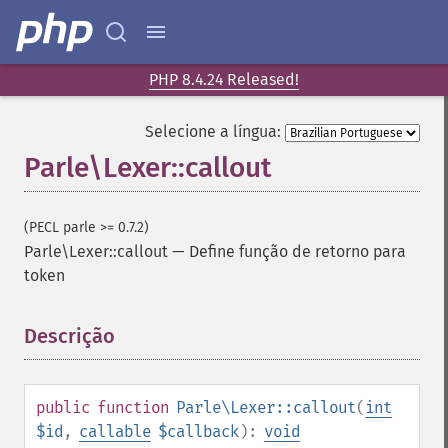
PHP 8.4.24 Released!
Selecione a língua:
Parle\Lexer::callout
(PECL parle >= 0.7.2)
Parle\Lexer::callout
—
Define função de retorno para
token
Descrição
¶
public
function
Parle\Lexer::callout
(
int
$id
,
callable
$callback
):
void