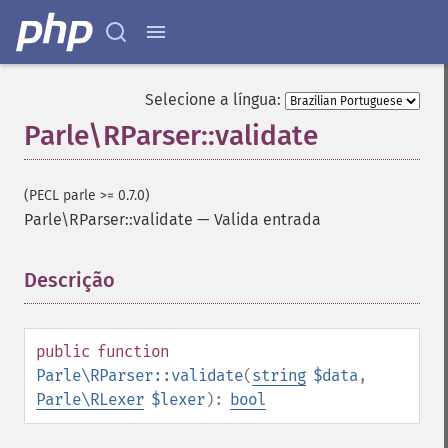
Selecione a língua:
Parle\RParser::validate
(PECL parle >= 0.7.0)
Parle\RParser::validate
—
Valida entrada
Descrição
¶
public
function
Parle\RParser::validate
(
string
$data
,
Parle\RLexer
$lexer
):
bool