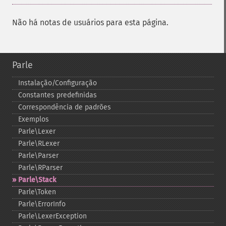
Não há notas de usuários para esta página.
Parle
Instalação/Configuração
Constantes predefinidas
Correspondência de padrões
Exemplos
Parle\Lexer
Parle\RLexer
Parle\Parser
Parle\RParser
Parle\Stack
Parle\Token
Parle\ErrorInfo
Parle\LexerException