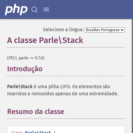
Selecione a língua:
A classe Parle\Stack
¶
(PECL parle >= 0.7.0)
Introdução
¶
Parle\Stack
é uma pilha LIFO. Os elementos são
inseridos e removidos apenas de uma extremidade.
Resumo da classe
¶
class
Parle\Stack
{