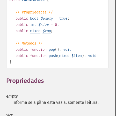
/* Propriedades */
public
bool
$
empty
=
true
;
public
int
$
size
= 0
;
public
mixed
$
top
;
/* Métodos */
public
function
pop
():
void
public
function
push
(
mixed
$item
):
void
}
Propriedades
¶
empty
Informa se a pilha está vazia, somente leitura.
size