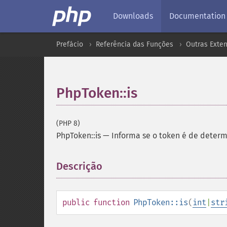
Downloads
Documentation
Prefácio
Referência das Funções
Outras Exte
PhpToken::is
(PHP 8)
PhpToken::is
—
Informa se o token é de determ
Descrição
¶
public
function
PhpToken::is
(
int
|
str