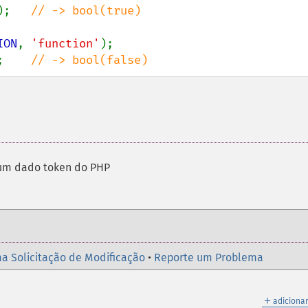
);   
// -> bool(true)

ION
, 
'function'
;    
// -> bool(false)
 um dado token do PHP
a Solicitação de Modificação
•
Reporte um Problema
＋
adicionar