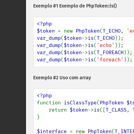
Exemplo #1 Exemplo de
PhpToken::is()
<?php

$token 
= new 
PhpToken
(
T_ECHO
, 
'e
var_dump
(
$token
->
is
(
T_ECHO
));   
var_dump
(
$token
->
is
(
'echo'
));   
var_dump
(
$token
->
is
(
T_FOREACH
));
var_dump
(
$token
->
is
(
'foreach'
));
Exemplo #2 Uso com array
function 
isClassType
(
PhpToken $t
    return 
$token
->
is
([
T_CLASS
, 
}

$interface 
= new 
PhpToken
(
T_INTE