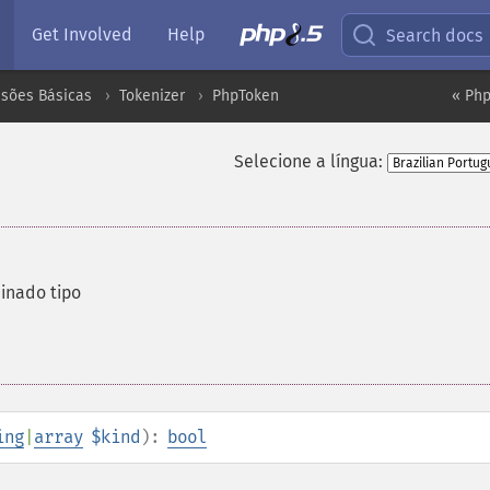
Get Involved
Help
Search docs
nsões Básicas
Tokenizer
PhpToken
« Ph
Selecione a língua:
inado tipo
ing
|
array
$kind
):
bool