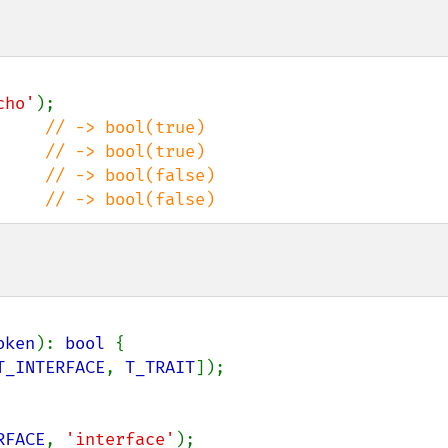
cho'
     
     
     
     
// -> bool(false)
oken
): 
bool 
{

T_INTERFACE
, 
T_TRAIT
]);

RFACE
, 
'interface'