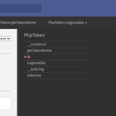
pToken::getTokenName
PhpToken::isIgnorable »
PhpToken
_​_​construct
getTokenName
is
isIgnorable
_​_​toString
tokenize