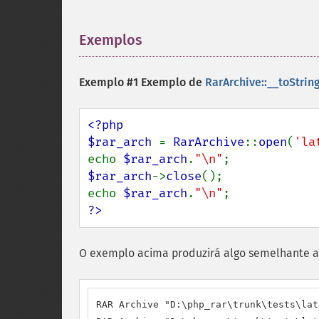
Exemplos
¶
Exemplo #1 Exemplo de
RarArchive::__toString
<?php

$rar_arch 
= 
RarArchive
::
open
(
'la
echo 
$rar_arch
.
"\n"
$rar_arch
->
close
();

echo 
$rar_arch
.
"\n"
?>
O exemplo acima produzirá algo semelhante a
RAR Archive "D:\php_rar\trunk\tests\lat