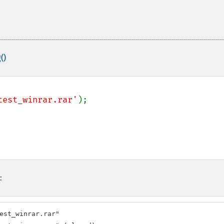
()
test_winrar.rar'
);

:
est_winrar.rar"
