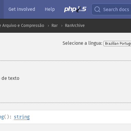
Get Involved
Help
Search docs
e Arquivo e Compressão
Rar
RarArchive
Selecione a língua:
 de texto
ng
():
string