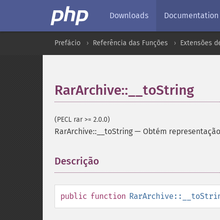
Downloads
Documentation
Prefácio
Referência das Funções
Extensões d
RarArchive::__toString
(PECL rar >= 2.0.0)
RarArchive::__toString
—
Obtém representação
Descrição
¶
public
function
RarArchive::__toStri