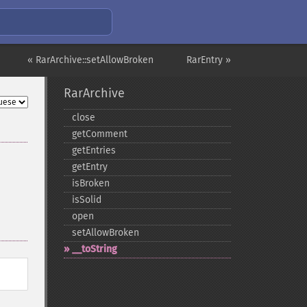
« RarArchive::setAllowBroken
RarEntry »
RarArchive
close
getComment
getEntries
getEntry
isBroken
isSolid
open
setAllowBroken
_​_​toString