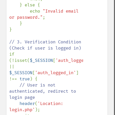
    } else {

        echo 
"Invalid email 
or password."
;

    }

}

// 3. Verification Condition 
if 
(!isset(
$_SESSION
[
'auth_logged_in'
]) 
|| 
$_SESSION
[
'auth_logged_in'
] 
!== 
true
) {

// User is not 
authenticated, redirect to 
login page

header
(
'Location: 
login.php'
);
