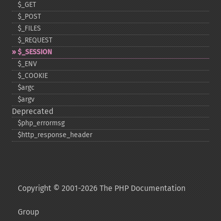
$_​GET
$_​POST
$_​FILES
$_​REQUEST
$_​SESSION
$_​ENV
$_​COOKIE
$argc
$argv
Deprecated
$php_​errormsg
$http_​response_​header
Copyright © 2001-2026 The PHP Documentation
Group