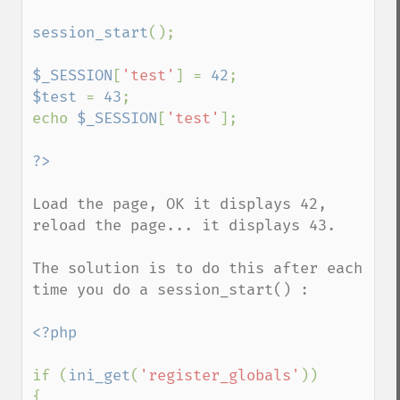
session_start
();

$_SESSION
[
'test'
] = 
42
$test 
= 
43
;

echo 
$_SESSION
[
'test'
];

Load the page, OK it displays 42, 
reload the page... it displays 43.

The solution is to do this after each 
time you do a session_start() :

<?php

if (
ini_get
(
'register_globals'
))

{
