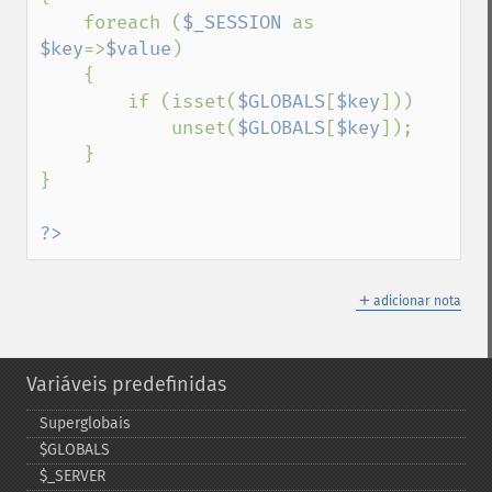
    foreach (
$_SESSION 
as 
$key
=>
$value
)

    {

        if (isset(
$GLOBALS
[
$key
]))

            unset(
$GLOBALS
[
$key
]);

    }

}

?>
＋
adicionar nota
Variáveis predefinidas
Superglobais
$GLOBALS
$_​SERVER