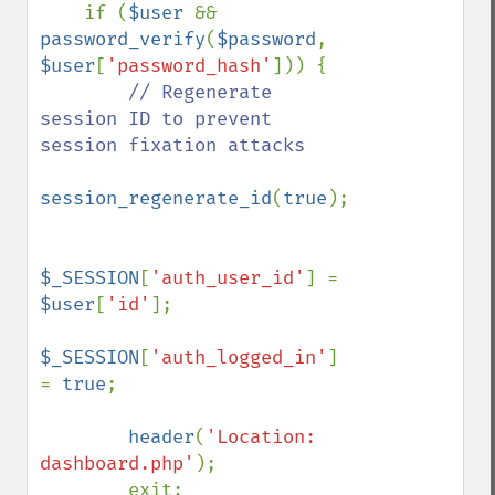
    if (
$user 
&& 
password_verify
(
$password
, 
$user
[
'password_hash'
])) {

// Regenerate 
session ID to prevent 
session fixation attacks

session_regenerate_id
(
true
);

$_SESSION
[
'auth_user_id'
] = 
$user
[
'id'
];

$_SESSION
[
'auth_logged_in'
] 
= 
true
;

header
(
'Location: 
dashboard.php'
);

        exit;
