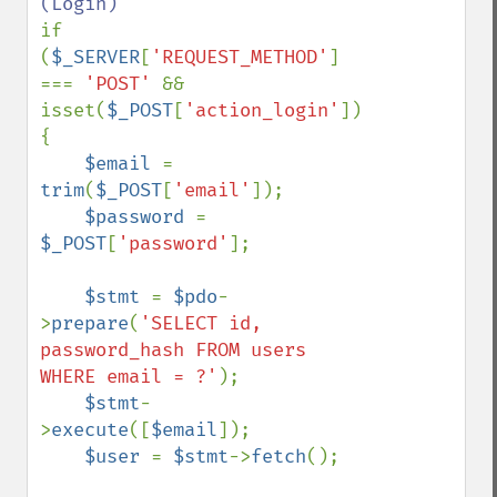
if 
(
$_SERVER
[
'REQUEST_METHOD'
] 
=== 
'POST' 
&& 
isset(
$_POST
[
'action_login'
])) 
{

$email 
= 
trim
(
$_POST
[
'email'
]);

$password 
= 
$_POST
[
'password'
];

$stmt 
= 
$pdo
-
>
prepare
(
'SELECT id, 
password_hash FROM users 
WHERE email = ?'
);

$stmt
-
>
execute
([
$email
]);

$user 
= 
$stmt
->
fetch
();
