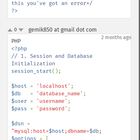
?>
gemik850 at gmail dot com
0
¶
up
down
2 months ago
// 1. Session and Database 
session_start
();

$host 
= 
'localhost'
$db   
= 
'database_name'
$user 
= 
'username'
$pass 
= 
'password'
;

$dsn 
= 
"mysql:host=
$host
;dbname=
$db
;charset=utf8
$options 
= [
