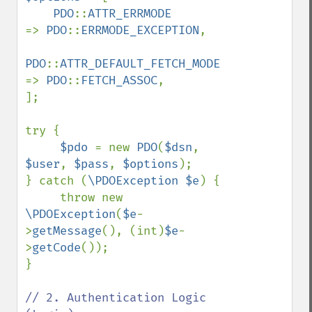
PDO
::
ATTR_ERRMODE            
=> 
PDO
::
ERRMODE_EXCEPTION
,

PDO
::
ATTR_DEFAULT_FETCH_MODE 
=> 
PDO
::
FETCH_ASSOC
,

];

try {

$pdo 
= new 
PDO
(
$dsn
, 
$user
, 
$pass
, 
$options
);

} catch (
\PDOException $e
) {

     throw new 
\PDOException
(
$e
-
>
getMessage
(), (int)
$e
-
>
getCode
());

}

// 2. Authentication Logic 