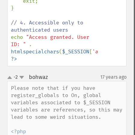
    exit;

}

// 4. Accessible only to 
echo 
"Access granted. User 
ID: " 
. 
htmlspecialchars
(
$_SESSION
[
'auth_user_id'
?>
bohwaz
-2
17 years ago
¶
up
down
Please note that if you have 
register_globals to On, global 
variables associated to $_SESSION 
variables are references, so this may 
lead to some weird situations.

<?php
