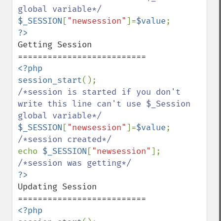
$_SESSION
[
"newsession"
]=
$value
Getting Session

<?php 

session_start
/*session is started if you don't 
write this line can't use $_Session  
$_SESSION
[
"newsession"
]=
$value
echo 
$_SESSION
[
"newsession"
Updating Session

<?php 
