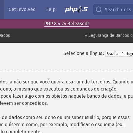
Get Involved
Help
Search docs
PHP 8.4.24 Released!
Dados
« Segurança de Bancos 
Selecione a língua:
¶
dos, a não ser que você queira usar um de terceiros. Quando
m dono, o mesmo que executou os comandos de criação.
pode fazer algo com os objetos naquele banco de dados, e pa
 devem ser concedidos.
 de dados como seu dono ou um superusuário, porque esses
e quiserem como, por exemplo, modificar o esquema (ex.:
údo completamente.