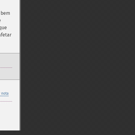
s bem
e
 que
afetar
 nota