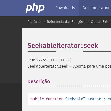
Downloads
Documentation
Prefácio
Referência das Funções
Outras Exte
SeekableIterator::seek
(PHP 5 >= 5.1.0, PHP 7, PHP 8)
SeekableIterator::seek
—
Aponta para uma pos
Descrição
¶
public
function
SeekableIterator::se