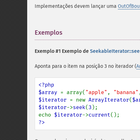
Implementações devem lançar uma
OutOfBou
Exemplos
¶
Exemplo #1 Exemplo de
SeekableIterator::see
Aponta para o item na posição 3 no iterador (
A
<?php

$array 
= array(
"apple"
, 
"banana"
$iterator 
= new 
ArrayIterator
(
$a
$iterator
->
seek
(
3
);

echo 
$iterator
->
current
?>