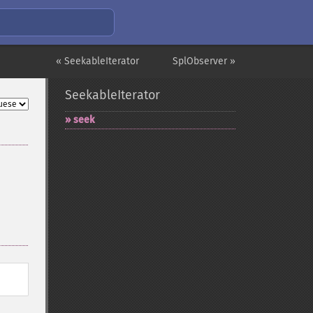
« SeekableIterator
SplObserver »
SeekableIterator
seek