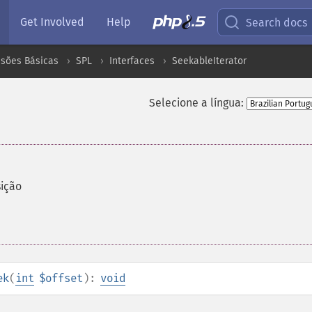
Get Involved
Help
Search docs
nsões Básicas
SPL
Interfaces
SeekableIterator
Selecione a língua:
ição
ek
(
int
$offset
):
void