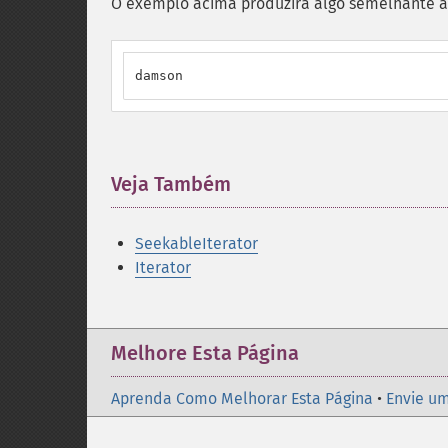
O exemplo acima produzirá algo semelhante a
damson
Veja Também
¶
SeekableIterator
Iterator
Melhore Esta Página
Aprenda Como Melhorar Esta Página
•
Envie um