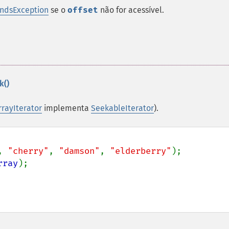
ndsException
se o
offset
não for acessível.
k()
rrayIterator
implementa
SeekableIterator
).
, 
"cherry"
, 
"damson"
, 
"elderberry"
rray