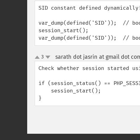
down
SID constant defined dynamically!
var_dump(defined('SID'));  // boo
session_start();

var_dump(defined('SID'));  // bo
sarath dot jasrin at gmail dot co
3
up
down
Check whether session started usi
if (session_status() == PHP_SESSI
    session_start();

}