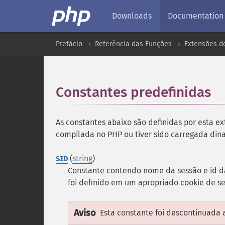
Downloads
Documentation
Prefácio
Referência das Funções
Extensões d
Constantes predefinidas
¶
As constantes abaixo são definidas por esta ex
compilada no PHP ou tiver sido carregada d
(
string
)
SID
Constante contendo nome da sessão e id d
foi definido em um apropriado cookie de s
Aviso
Esta constante foi descontinuada a