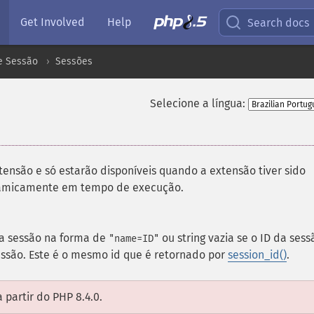
Get Involved
Help
Search docs
e Sessão
Sessões
Selecione a língua:
tensão e só estarão disponíveis quando a extensão tiver sido
inamicamente em tempo de execução.
a sessão na forma de
ou string vazia se o ID da sess
"name=ID"
essão. Este é o mesmo id que é retornado por
session_id()
.
 partir do PHP 8.4.0.