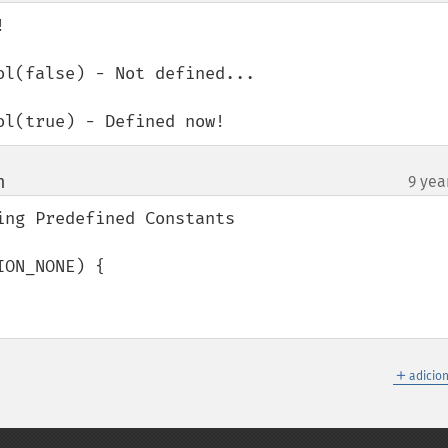


l(false) - Not defined...

ol(true) - Defined now!
m
9 yea
¶
ng Predefined Constants

ON_NONE) {

＋
adicio