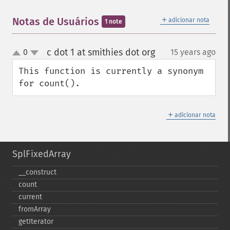
＋
Notas de Usuários
adicionar nota
1 note
c dot 1 at smithies dot org
0
15 years ago
¶
up
down
This function is currently a synonym 
for count().
＋
adicionar nota
SplFixedArray
_​_​construct
count
current
fromArray
getIterator