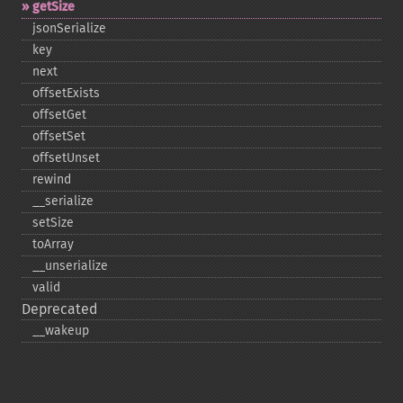
getSize
jsonSerialize
key
next
offsetExists
offsetGet
offsetSet
offsetUnset
rewind
_​_​serialize
setSize
toArray
_​_​unserialize
valid
Deprecated
_​_​wakeup