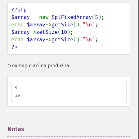
<?php

$array 
= new 
SplFixedArray
(
5
);

echo 
$array
->
getSize
().
"\n"
$array
->
setSize
(
10
);

echo 
$array
->
getSize
().
"\n"
?>
O exemplo acima produzirá:
5

10
Notas
¶