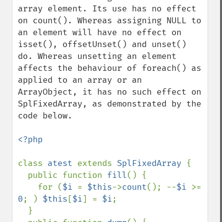
array element. Its use has no effect 
on count(). Whereas assigning NULL to 
an element will have no effect on 
isset(), offsetUnset() and unset() 
do. Whereas unsetting an element 
affects the behaviour of foreach() as 
applied to an array or an 
ArrayObject, it has no such effect on 
SplFixedArray, as demonstrated by the 
code below.

<?php

class 
atest 
extends 
SplFixedArray 
{

  public function 
fill
() {

    for (
$i 
= 
$this
->
count
(); --
$i 
>= 
0
; ) 
$this
[
$i
] = 
$i
;

  }
