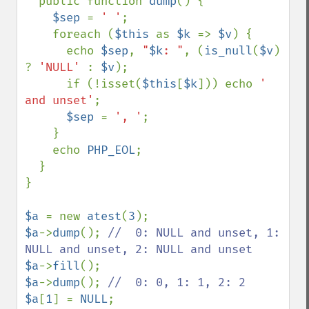
  public function 
dump
() {

$sep 
= 
' '
;

    foreach (
$this 
as 
$k 
=> 
$v
) {

      echo 
$sep
, 
"
$k
: "
, (
is_null
(
$v
) 
? 
'NULL' 
: 
$v
);

      if (!isset(
$this
[
$k
])) echo 
' 
and unset'
;

$sep 
= 
', '
;

    }

    echo 
PHP_EOL
;

  }

}

$a 
= new 
atest
(
3
$a
->
dump
(); 
//  0: NULL and unset, 1: 
$a
->
fill
$a
->
dump
(); 
$a
[
1
] = 
NULL
;
