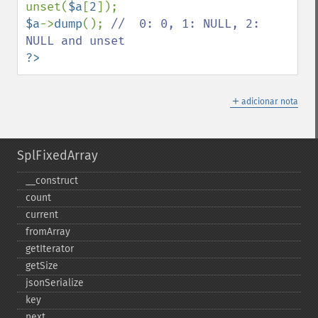
unset(
$a
[
2
$a
->
dump
(); 
//  0: 0, 1: NULL, 2: 
?>
＋
adicionar nota
SplFixedArray
_​_​construct
count
current
fromArray
getIterator
getSize
jsonSerialize
key
next