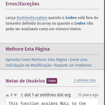
Erros/Exceções
¶
Lança
RuntimeException
quando o
index
está fora do
tamanho definido do array ou quando o
index
não
pode ser analisado como um número inteiro.
Melhore Esta Página
Aprenda Como Melhorar Esta Página
•
Envie uma
Solicitação de Modificação
•
Reporte um Problema
＋
Notas de Usuários
adicionar nota
1 note
c dot 1 at smithies dot org
3
15 years ago
¶
up
down
This function assigns NULL to the 