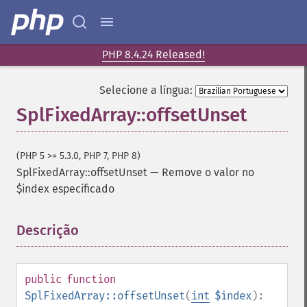
PHP 8.4.24 Released!
Selecione a língua:
SplFixedArray::offsetUnset
(PHP 5 >= 5.3.0, PHP 7, PHP 8)
SplFixedArray::offsetUnset
—
Remove o valor no
$index especificado
Descrição
¶
public
function
SplFixedArray::offsetUnset
(
int
$index
):