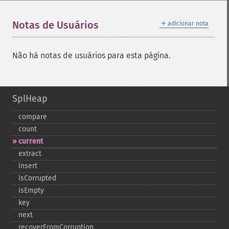
＋
Notas de Usuários
adicionar nota
Não há notas de usuários para esta página.
SplHeap
compare
count
current
extract
insert
isCorrupted
isEmpty
key
next
recoverFromCorruption