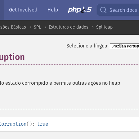
Get Involved
Help
Search docs
nsões Básicas
SPL
Estruturas de dados
SplHeap
Selecione a língua:
uption
o estado corrompido e permite outras ações no heap
Corruption
():
true