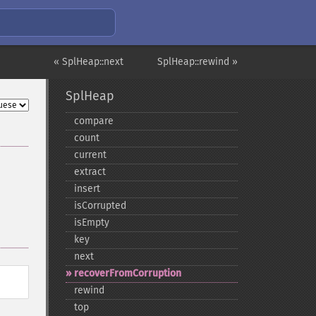
« SplHeap::next
SplHeap::rewind »
SplHeap
compare
count
current
extract
insert
isCorrupted
isEmpty
key
next
recoverFromCorruption
rewind
top