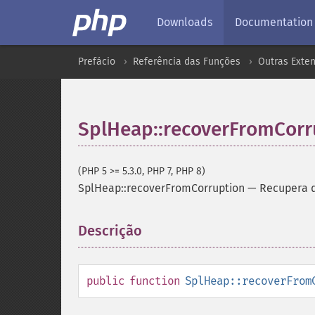
Downloads
Documentation
Prefácio
Referência das Funções
Outras Exte
SplHeap::recoverFromCorr
(PHP 5 >= 5.3.0, PHP 7, PHP 8)
SplHeap::recoverFromCorruption
—
Recupera d
Descrição
¶
public
function
SplHeap::recoverFrom