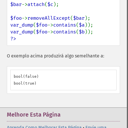
$bar
->
attach
(
$c
);

$foo
->
removeAllExcept
(
$bar
var_dump
(
$foo
->
contains
(
$a
var_dump
(
$foo
->
contains
(
$b
?>
O exemplo acima produzirá algo semelhante a:
bool(false)

bool(true)
Melhore Esta Página
Aprenda Como Melhorar Esta Página
•
Envie uma