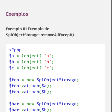
Exemplos
¶
Exemplo #1 Exemplo de
SplObjectStorage::removeAllExcept()
<?php

$a 
= (object) 
'a'
$b 
= (object) 
'b'
$c 
= (object) 
'c'
;

$foo 
= new 
SplObjectStorage
$foo
->
attach
(
$a
$foo
->
attach
(
$b
);

$bar 
= new 
SplObjectStorage
$bar
->
attach
(
$b