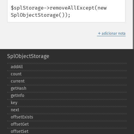
$splStorage->removeAllExcept(new 
SplObjectStorage());
＋
adicionar nota
SplObjectStorage
addAll
count
current
getHash
getInfo
key
next
offsetExists
offsetGet
offsetSet