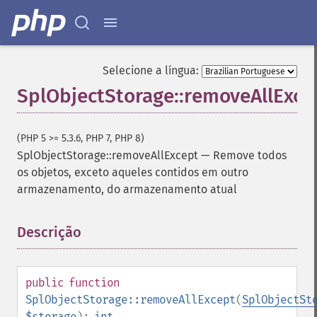
Selecione a língua:
SplObjectStorage::removeAllExce
(PHP 5 >= 5.3.6, PHP 7, PHP 8)
SplObjectStorage::removeAllExcept
—
Remove todos
os objetos, exceto aqueles contidos em outro
armazenamento, do armazenamento atual
Descrição
¶
public
function
SplObjectStorage::removeAllExcept
(
SplObjectSt
$storage
):
int