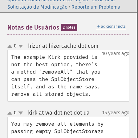
Solicitação de Modificação
•
Reporte um Problema
＋
Notas de Usuários
adicionar nota
2 notes
hizer at hizercache dot com
0
¶
up
down
10 years ago
The example Kirk provided is 
not the best option, there's 
a method "removeAll" that you 
can pass the SplObjectStore 
itself, and as the name says, 
remove all stored objects.
kirk at wa dot net dot ua
0
15 years ago
¶
up
down
You may remove all elements by 
passing empty SplObjectStorage
