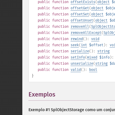
public
function
offsetExists
(
object
$
public
function
offsetGet
(
object
$obj
public
function
offsetSet
(
object
$obj
public
function
offsetUnset
(
object
$o
public
function
removeAll
(
SplObjectSt
public
function
removeAllExcept
(
SplOb
public
function
rewind
():
void
public
function
seek
(
int
$offset
):
vo
public
function
serialize
():
string
public
function
setInfo
(
mixed
$info
)
public
function
unserialize
(
string
$d
public
function
valid
():
bool
}
Exemplos
¶
Exemplo #1
SplObjectStorage
como um conju