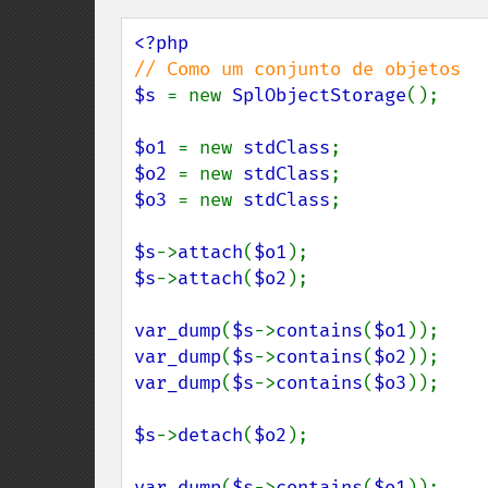
$s 
= new 
SplObjectStorage
();

$o1 
= new 
stdClass
$o2 
= new 
stdClass
$o3 
= new 
stdClass
;

$s
->
attach
(
$o1
$s
->
attach
(
$o2
);

var_dump
(
$s
->
contains
(
$o1
var_dump
(
$s
->
contains
(
$o2
var_dump
(
$s
->
contains
(
$o3
));

$s
->
detach
(
$o2
);

var_dump
(
$s
->
contains
(
$o1