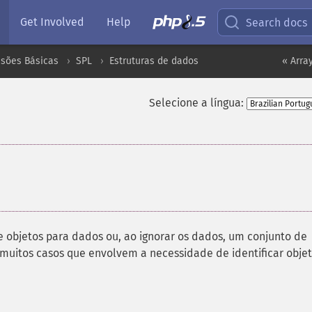
Get Involved
Help
Search docs
nsões Básicas
SPL
Estruturas de dados
« Arra
Selecione a língua:
¶
 objetos para dados ou, ao ignorar os dados, um conjunto de
m muitos casos que envolvem a necessidade de identificar obje