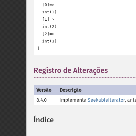
  [0]=>

  int(1)

  [1]=>

  int(2)

  [2]=>

  int(3)

Registro de Alterações
Versão
Descrição
8.4.0
Implementa
SeekableIterator
, an
Índice
¶