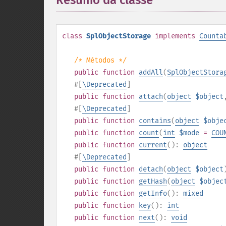
Resumo da classe
¶
class
SplObjectStorage
implements
Counta
/* Métodos */
public
function
addAll
(
SplObjectStora
#[
\Deprecated
]
public
function
attach
(
object
$object
#[
\Deprecated
]
public
function
contains
(
object
$obje
public
function
count
(
int
$mode
=
COU
public
function
current
():
object
#[
\Deprecated
]
public
function
detach
(
object
$object
public
function
getHash
(
object
$objec
public
function
getInfo
():
mixed
public
function
key
():
int
public
function
next
():
void