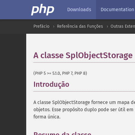
Downloads
Documentation
Prefácio
Referência das Funções
Outras Exte
A classe SplObjectStorage
(PHP 5 >= 5.1.0, PHP 7, PHP 8)
Introdução
¶
A classe SplObjectStorage fornece um mapa de
objetos. Esse propósito duplo pode ser útil e
forma única.