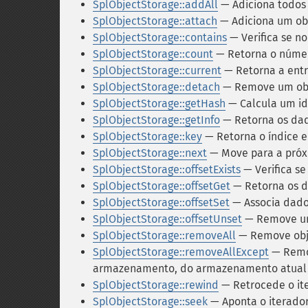
SplObjectStorage::addAll
— Adiciona todos
SplObjectStorage::attach
— Adiciona um ob
SplObjectStorage::contains
— Verifica se n
SplObjectStorage::count
— Retorna o núme
SplObjectStorage::current
— Retorna a ent
SplObjectStorage::detach
— Remove um ob
SplObjectStorage::getHash
— Calcula um ide
SplObjectStorage::getInfo
— Retorna os dad
SplObjectStorage::key
— Retorna o índice e
SplObjectStorage::next
— Move para a próx
SplObjectStorage::offsetExists
— Verifica s
SplObjectStorage::offsetGet
— Retorna os d
SplObjectStorage::offsetSet
— Associa dado
SplObjectStorage::offsetUnset
— Remove um
SplObjectStorage::removeAll
— Remove obj
SplObjectStorage::removeAllExcept
— Remov
armazenamento, do armazenamento atual
SplObjectStorage::rewind
— Retrocede o it
SplObjectStorage::seek
— Aponta o iterado