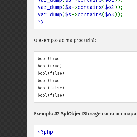
var_dump
(
$s
->
contains
(
$o2
var_dump
(
$s
->
contains
(
$o3
?>
O exemplo acima produzirá:
bool(true)

bool(true)

bool(false)

bool(true)

bool(false)

Exemplo #2
SplObjectStorage
como um mapa