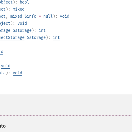
object
):
bool
ect
):
mixed
ect
,
mixed
$info
=
null
):
void
bject
):
void
orage
$storage
):
int
jectStorage
$storage
):
int
id
:
void
ata
):
void
nto