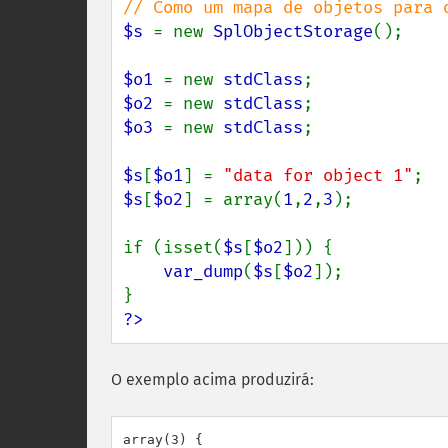
$s 
= new 
SplObjectStorage
();

$o1 
= new 
stdClass
$o2 
= new 
stdClass
$o3 
= new 
stdClass
;

$s
[
$o1
] = 
"data for object 1"
$s
[
$o2
] = array(
1
,
2
,
3
);

if (isset(
$s
[
$o2
])) {

var_dump
(
$s
[
$o2
]);

?>
O exemplo acima produzirá:
array(3) {
