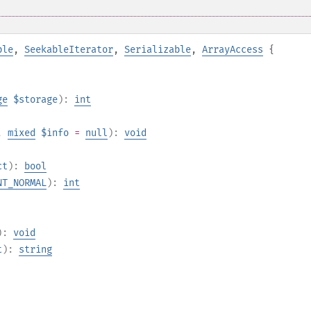
ble
,
SeekableIterator
,
Serializable
,
ArrayAccess
{
ge
$storage
):
int
,
mixed
$info
=
null
):
void
ct
):
bool
NT_NORMAL
):
int
):
void
t
):
string