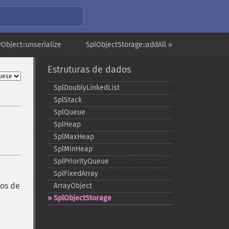
yObject::unserialize
SplObjectStorage::addAll »
Estruturas de dados
SplDoublyLinkedList
SplStack
SplQueue
SplHeap
SplMaxHeap
SplMinHeap
SplPriorityQueue
SplFixedArray
tos de
ArrayObject
SplObjectStorage