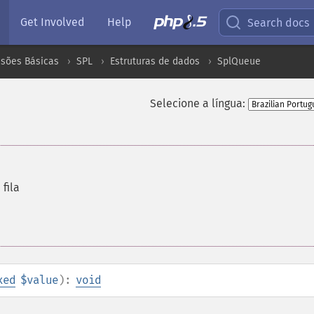
Get Involved
Help
Search docs
nsões Básicas
SPL
Estruturas de dados
SplQueue
Selecione a língua:
fila
xed
$value
):
void