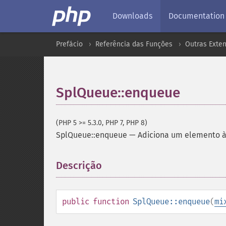
Downloads
Documentation
Prefácio
Referência das Funções
Outras Exte
SplQueue::enqueue
(PHP 5 >= 5.3.0, PHP 7, PHP 8)
SplQueue::enqueue
—
Adiciona um elemento à 
Descrição
¶
public
function
SplQueue::enqueue
(
mi