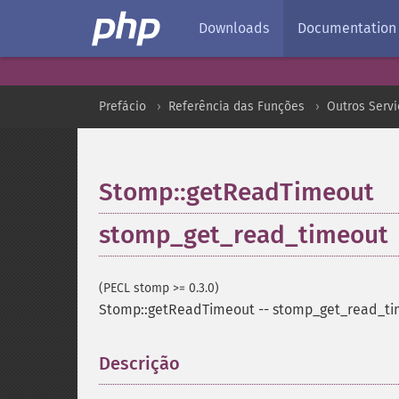
Downloads
Documentation
Prefácio
Referência das Funções
Outros Servi
Stomp::getReadTimeout
stomp_get_read_timeout
(PECL stomp >= 0.3.0)
Stomp::getReadTimeout
--
stomp_get_read_ti
Descrição
¶