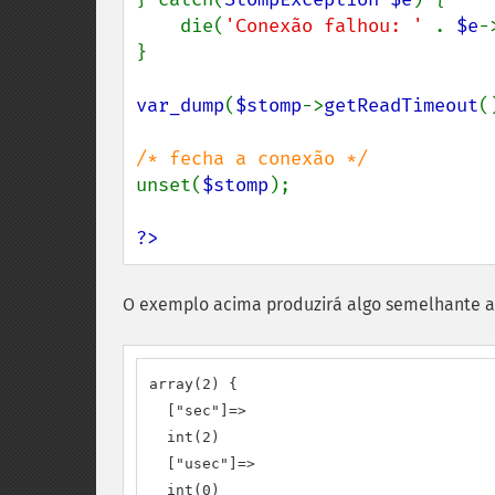
    die(
'Conexão falhou: ' 
. 
$e
-
}

var_dump
(
$stomp
->
getReadTimeout
(
unset(
$stomp
);

?>
O exemplo acima produzirá algo semelhante a
array(2) {

  ["sec"]=>

  int(2)

  ["usec"]=>

  int(0)
