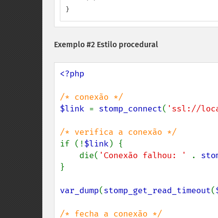
}
Exemplo #2 Estilo procedural
<?php

$link 
= 
stomp_connect
(
'ssl://loc
if (!
$link
) {

    die(
'Conexão falhou: ' 
. 
sto
}

var_dump
(
stomp_get_read_timeout
(