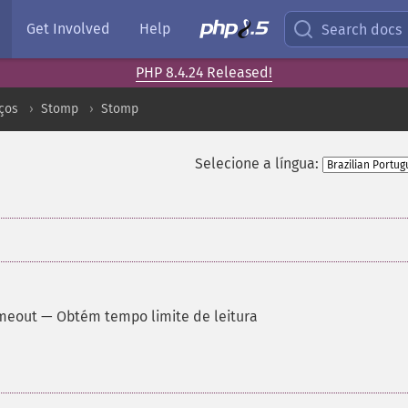
Get Involved
Help
Search docs
PHP 8.4.24 Released!
ços
Stomp
Stomp
Selecione a língua:
meout
—
Obtém tempo limite de leitura