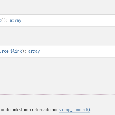
t
():
array
urce
$link
):
array
dor do link stomp retornado por
stomp_connect()
.