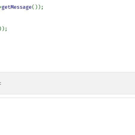
>
getMessage
());

));

: