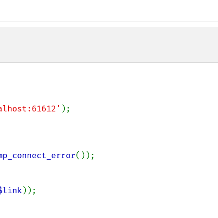
alhost:61612'
);

mp_connect_error
());

$link
));
