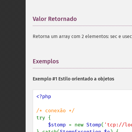
Valor Retornado
¶
Retorna um array com 2 elementos: sec e usec
Exemplos
¶
Exemplo #1 Estilo orientado a objetos
<?php

try {

$stomp 
= new 
Stomp
(
'tcp://lo
} catch(
StompException $e
) {
