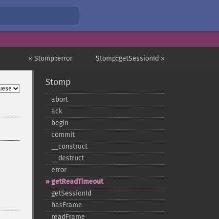
« Stomp::error
Stomp::getSessionId »
Stomp
abort
ack
begin
commit
_​_​construct
_​_​destruct
error
getReadTimeout
getSessionId
hasFrame
readFrame