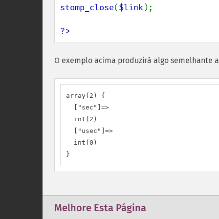
stomp_close
(
$link
);

?>
O exemplo acima produzirá algo semelhante a
array(2) {

  ["sec"]=>

  int(2)

  ["usec"]=>

  int(0)

}
Melhore Esta Página