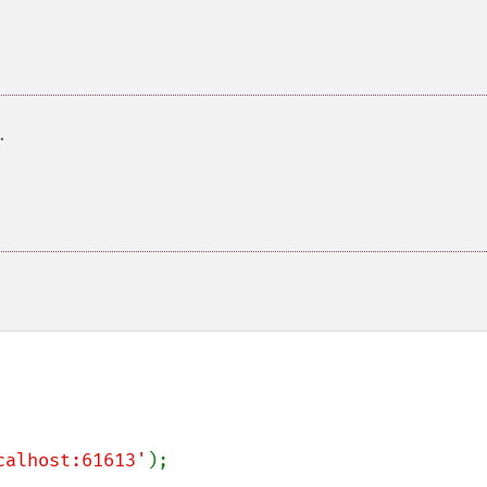
.
calhost:61613'
);
