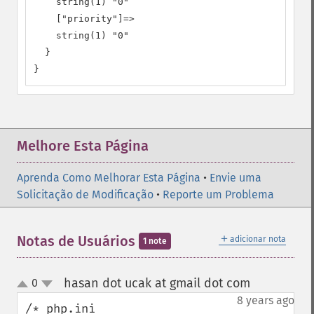
    string(1) "0"

    ["priority"]=>

    string(1) "0"

  }

}
Melhore Esta Página
Aprenda Como Melhorar Esta Página
•
Envie uma
Solicitação de Modificação
•
Reporte um Problema
＋
Notas de Usuários
adicionar nota
1 note
hasan dot ucak at gmail dot com
0
¶
up
down
8 years ago
/* php.ini
