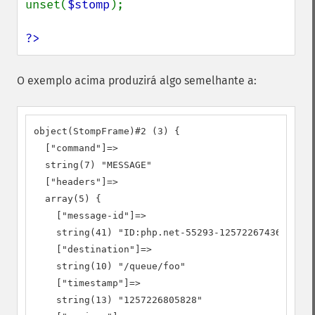
unset(
$stomp
);

?>
O exemplo acima produzirá algo semelhante a:
object(StompFrame)#2 (3) {

  ["command"]=>

  string(7) "MESSAGE"

  ["headers"]=>

  array(5) {

    ["message-id"]=>

    string(41) "ID:php.net-55293-1257226743606-4:2
    ["destination"]=>

    string(10) "/queue/foo"

    ["timestamp"]=>

    string(13) "1257226805828"
