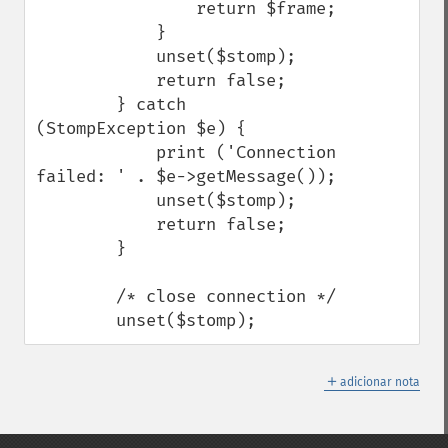
                return $frame;

            }

            unset($stomp);

            return false;

        } catch 
(StompException $e) {

            print ('Connection 
failed: ' . $e->getMessage());

            unset($stomp);

            return false;

        }

        /* close connection */

        unset($stomp);
＋
adicionar nota