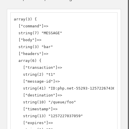
array(3) {

  ["command"]=>

  string(7) "MESSAGE"

  ["body"]=>

  string(3) "bar"

  ["headers"]=>

  array(6) {

    ["transaction"]=>

    string(2) "t1"

    ["message-id"]=>

    string(41) "ID:php.net-55293-1257226743606-4:3
    ["destination"]=>

    string(10) "/queue/foo"

    ["timestamp"]=>

    string(13) "1257227037059"

    ["expires"]=>
