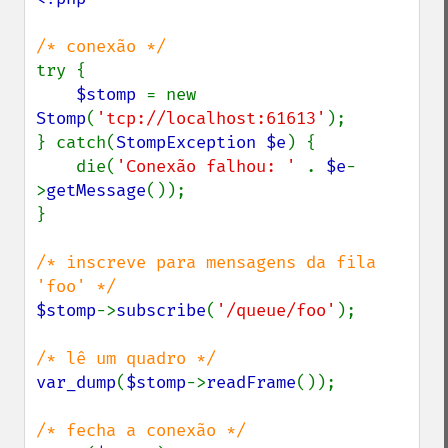
try {

$stomp 
= new 
Stomp
(
'tcp://localhost:61613'
);

} catch(
StompException $e
) {

    die(
'Conexão falhou: ' 
. 
$e
-
>
getMessage
());

}

/* inscreve para mensagens da fila 
$stomp
->
subscribe
(
'/queue/foo'
);

var_dump
(
$stomp
->
readFrame
());
