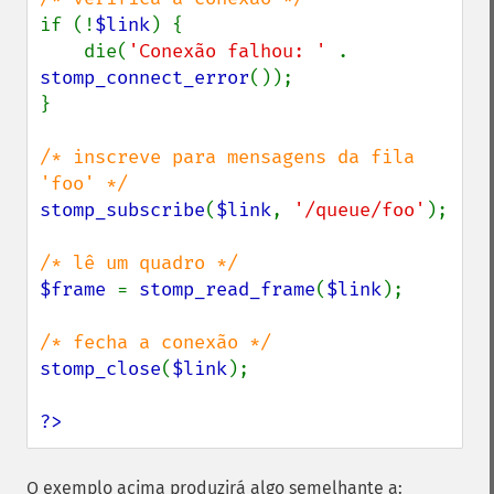
if (!
$link
) {

    die(
'Conexão falhou: ' 
. 
stomp_connect_error
());

}

/* inscreve para mensagens da fila 
stomp_subscribe
(
$link
, 
'/queue/foo'
);

$frame 
= 
stomp_read_frame
(
$link
);

stomp_close
(
$link
);

?>
O exemplo acima produzirá algo semelhante a: