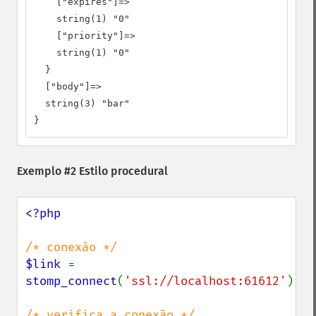
    ["expires"]=>

    string(1) "0"

    ["priority"]=>

    string(1) "0"

  }

  ["body"]=>

  string(3) "bar"

}
Exemplo #2 Estilo procedural
<?php

$link 
= 
stomp_connect
(
'ssl://localhost:61612'
);
