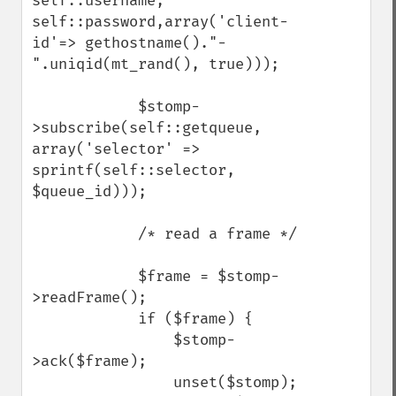
self::username, 
self::password,array('client-
id'=> gethostname()."-
".uniqid(mt_rand(), true)));

            $stomp-
>subscribe(self::getqueue, 
array('selector' => 
sprintf(self::selector, 
$queue_id)));

            /* read a frame */

            $frame = $stomp-
>readFrame();

            if ($frame) {

                $stomp-
>ack($frame);

                unset($stomp);
