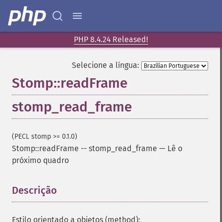
PHP 8.4.24 Released!
Selecione a língua:
Stomp::readFrame
stomp_read_frame
(PECL stomp >= 0.1.0)
Stomp::readFrame
--
stomp_read_frame
—
Lê o
próximo quadro
Descrição
¶
Estilo orientado a objetos (method):