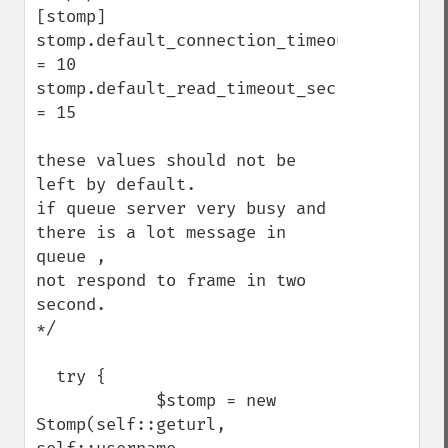
[stomp]

stomp.default_connection_timeout_sec 
= 10

stomp.default_read_timeout_sec 
= 15

these values should not be 
left by default.

if queue server very busy and 
there is a lot message in 
queue ,

not respond to frame in two 
second.  

*/      

  try {

            $stomp = new 
Stomp(self::geturl, 