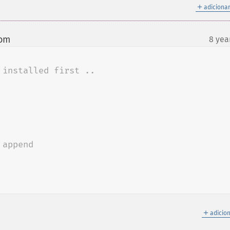
＋
adicionar
com
8 yea
¶
installed first ..

append 

＋
adicio