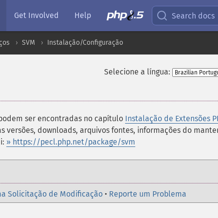
Get Involved
Help
Search docs
ços
SVM
Instalação/Configuração
Selecione a língua:
 podem ser encontradas no capítulo
Instalação de Extensões P
s versões, downloads, arquivos fontes, informações do mant
i:
» https://pecl.php.net/package/svm
a Solicitação de Modificação
•
Reporte um Problema