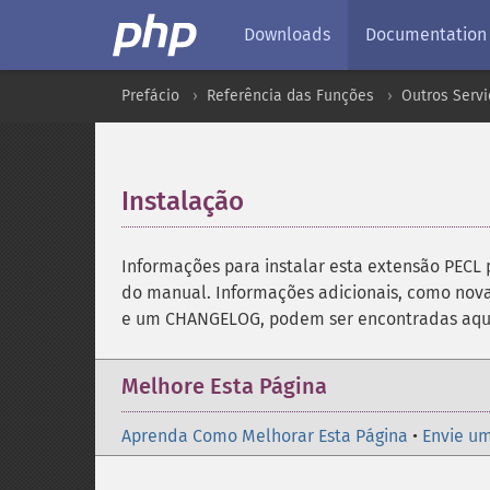
Downloads
Documentation
Prefácio
Referência das Funções
Outros Servi
Instalação
¶
Informações para instalar esta extensão PECL
do manual. Informações adicionais, como nova
e um CHANGELOG, podem ser encontradas aqu
Melhore Esta Página
Aprenda Como Melhorar Esta Página
•
Envie um