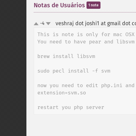
Notas de Usuários
1 note
veshraj dot joshi1 at gmail dot 
-4
up
down
This is note is only for mac OSX

You need to have pear and libsvm 
brew install libsvm

sudo pecl install -f svm

now you need to edit php.ini and 
extension=svm.so

restart you php server