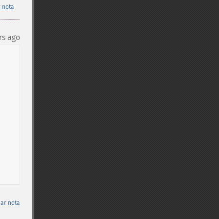
 nota
rs ago
nar nota