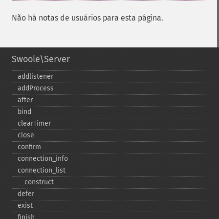
Não há notas de usuários para esta página.
Swoole\Server
addlistener
addProcess
after
bind
clearTimer
close
confirm
connection_​info
connection_​list
_​_​construct
defer
exist
finish