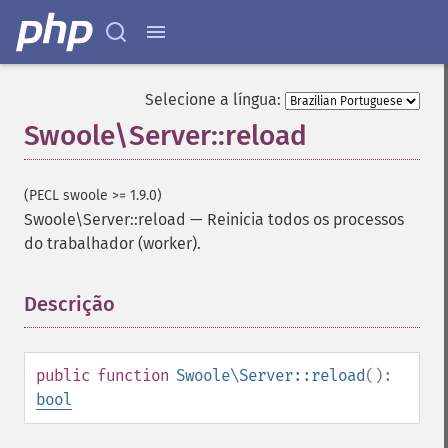
Selecione a língua:
Swoole\Server::reload
(PECL swoole >= 1.9.0)
Swoole\Server::reload
—
Reinicia todos os processos
do trabalhador (worker).
Descrição
¶
public
function
Swoole\Server::reload
():
bool