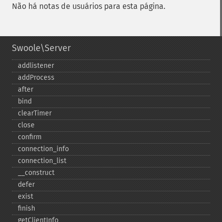
Não há notas de usuários para esta página.
Swoole\Server
addlistener
addProcess
after
bind
clearTimer
close
confirm
connection_​info
connection_​list
_​_​construct
defer
exist
finish
getClientInfo