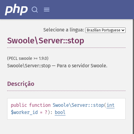
Selecione a língua:
Swoole\Server::stop
(PECL swoole >= 1.9.0)
Swoole\Server::stop
—
Para o servidor Swoole.
Descrição
¶
public
function
Swoole\Server::stop
(
int
$worker_id
= ?
):
bool