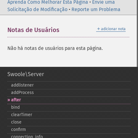
Aprenda Como Melhorar Esta Página
•
Envie uma
Solicitação de Modificação
•
Reporte um Problema
＋
Notas de Usuários
adicionar nota
Não há notas de usuários para esta página.
Swoole\Server
addlistener
addProcess
after
bind
clearTimer
close
confirm
connection_​info