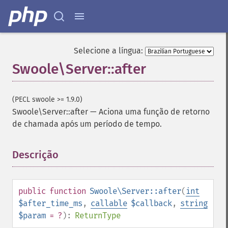
Selecione a língua:
Swoole\Server::after
(PECL swoole >= 1.9.0)
Swoole\Server::after
—
Aciona uma função de retorno
de chamada após um período de tempo.
Descrição
¶
public
function
Swoole\Server::after
(
int
$after_time_ms
,
callable
$callback
,
string
$param
= ?
):
ReturnType