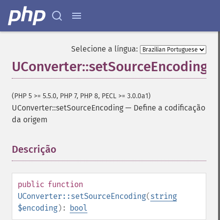
Selecione a língua:
UConverter::setSourceEncoding
(PHP 5 >= 5.5.0, PHP 7, PHP 8, PECL >= 3.0.0a1)
UConverter::setSourceEncoding
—
Define a codificação
da origem
Descrição
¶
public
function
UConverter::setSourceEncoding
(
string
$encoding
):
bool