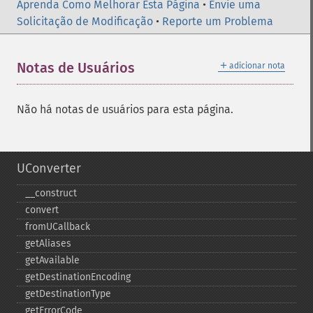
Aprenda Como Melhorar Esta Página
•
Envie uma
Solicitação de Modificação
•
Reporte um Problema
＋
Notas de Usuários
adicionar nota
Não há notas de usuários para esta página.
UConverter
_​_​construct
convert
fromUCallback
getAliases
getAvailable
getDestinationEncoding
getDestinationType
getErrorCode