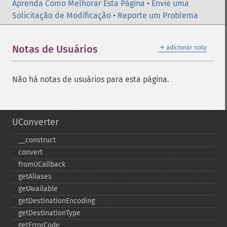
Aprenda Como Melhorar Esta Página
•
Envie uma
Solicitação de Modificação
•
Reporte um Problema
＋
Notas de Usuários
adicionar nota
Não há notas de usuários para esta página.
UConverter
_​_​construct
convert
fromUCallback
getAliases
getAvailable
getDestinationEncoding
getDestinationType
getErrorCode