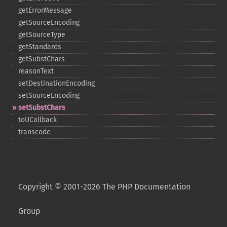
getErrorMessage
getSourceEncoding
getSourceType
getStandards
getSubstChars
reasonText
setDestinationEncoding
setSourceEncoding
setSubstChars
toUCallback
transcode
Copyright © 2001-2026 The PHP Documentation
Group