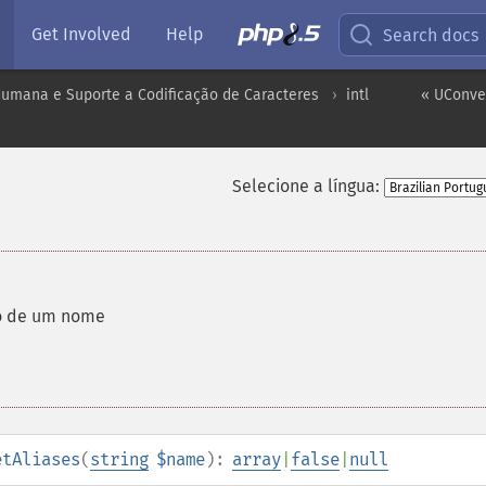
Get Involved
Help
Search docs
umana e Suporte a Codificação de Caracteres
intl
« UConve
Selecione a língua:
o de um nome
etAliases
(
string
$name
):
array
|
false
|
null