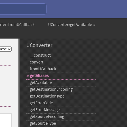
rter::fromUCallback
UConverter::getAvailable »
UConverter
_​_​construct
convert
fromUCallback
getAliases
getAvailable
getDestinationEncoding
getDestinationType
getErrorCode
getErrorMessage
getSourceEncoding
getSourceType