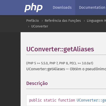
Downloads
Documentation
Prefácio
Referência das Funções
Linguagem H
UConverter
UConverter::getAliases
(PHP 5 >= 5.5.0, PHP 7, PHP 8, PECL >= 3.0.0a1)
UConverter::getAliases
—
Obtém o pseudônim
Descrição
¶
public
static
function
UConverter::g