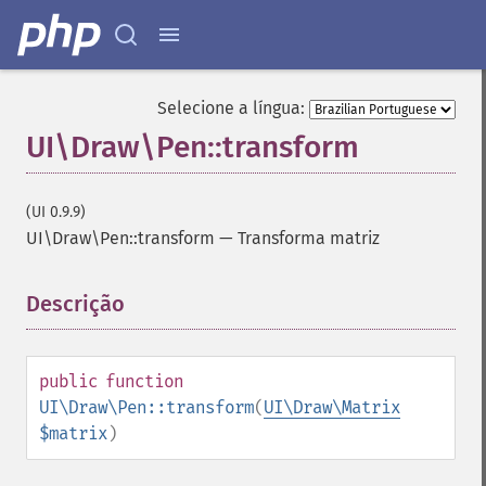
Selecione a língua:
UI\Draw\Pen::transform
(UI 0.9.9)
UI\Draw\Pen::transform
—
Transforma matriz
Descrição
¶
public
function
UI\Draw\Pen::transform
(
UI\Draw\Matrix
$matrix
)