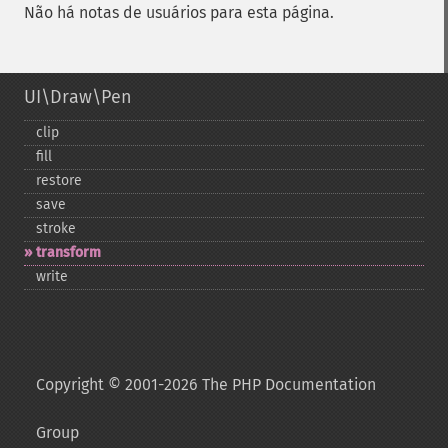
Não há notas de usuários para esta página.
UI\Draw\Pen
clip
fill
restore
save
stroke
transform
write
Copyright © 2001-2026 The PHP Documentation
Group