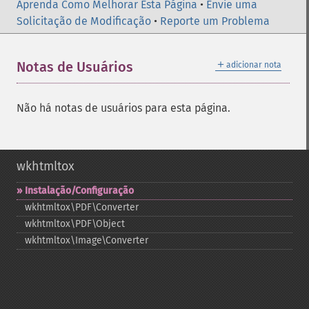
Aprenda Como Melhorar Esta Página
•
Envie uma
Solicitação de Modificação
•
Reporte um Problema
＋
Notas de Usuários
adicionar nota
Não há notas de usuários para esta página.
wkhtmltox
Instalação/Configuração
wkhtmltox\PDF\Converter
wkhtmltox\PDF\Object
wkhtmltox\Image\Converter