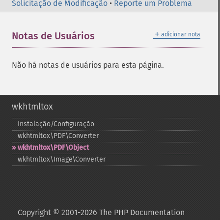
Solicitação de Modificação
•
Reporte um Problema
＋
Notas de Usuários
adicionar nota
Não há notas de usuários para esta página.
wkhtmltox
Instalação/Configuração
wkhtmltox\PDF\Converter
wkhtmltox\PDF\Object
wkhtmltox\Image\Converter
Copyright © 2001-2026 The PHP Documentation