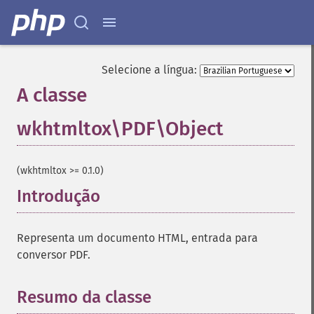
Selecione a língua:
A classe
wkhtmltox\PDF\Object
¶
(wkhtmltox >= 0.1.0)
Introdução
¶
Representa um documento HTML, entrada para
conversor PDF.
Resumo da classe
¶