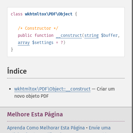
class
wkhtmltox\PDF\Object
{
/* Constructor */
public
function
__construct
(
string
$buffer
,
array
$settings
= ?
)
}
Índice
¶
wkhtmltox\PDF\Object::__construct
— Criar um
novo objeto PDF
Melhore Esta Página
Aprenda Como Melhorar Esta Página
•
Envie uma