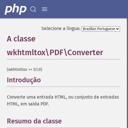
Selecione a língua:
A classe
wkhtmltox\PDF\Converter
¶
(wkhtmltox >= 0.1.0)
Introdução
¶
Converte uma entrada HTML, ou conjunto de entradas
HTML, em saída PDF.
Resumo da classe
¶