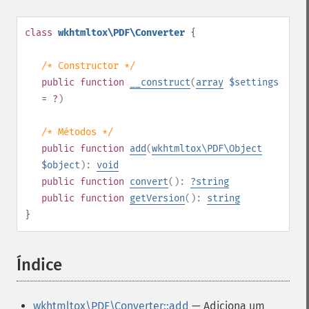
class
wkhtmltox\PDF\Converter
{
/* Constructor */
public
function
__construct
(
array
$settings
= ?
)
/* Métodos */
public
function
add
(
wkhtmltox\PDF\Object
$object
):
void
public
function
convert
():
?
string
public
function
getVersion
():
string
}
Índice
¶
wkhtmltox\PDF\Converter::add
— Adiciona um