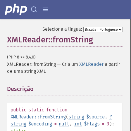
Selecione a língua:
XMLReader::fromString
(PHP 8 >= 8.4.0)
XMLReader::fromString
—
Cria um
XMLReader
a partir
de uma string XML
Descrição
¶
public
static
function
XMLReader::fromString
(
string
$source
,
?
string
$encoding
=
null
,
int
$flags
= 0
):
static