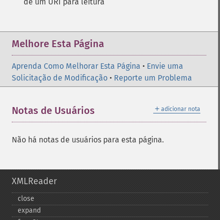
de um URI para leitura
Melhore Esta Página
Aprenda Como Melhorar Esta Página
•
Envie uma
Solicitação de Modificação
•
Reporte um Problema
＋
Notas de Usuários
adicionar nota
Não há notas de usuários para esta página.
XMLReader
close
expand