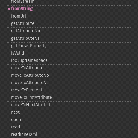
fromStream
fromString
fromUri
getAttribute
getAttributeNo
getAttributeNs
getParserProperty
isValid
lookupNamespace
moveToAttribute
moveToAttributeNo
moveToAttributeNs
moveToElement
moveToFirstAttribute
moveToNextAttribute
next
open
read
readInnerXml