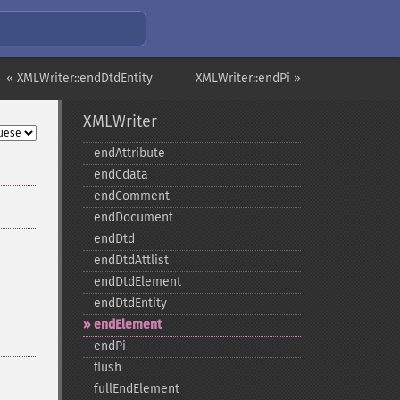
« XMLWriter::endDtdEntity
XMLWriter::endPi »
XMLWriter
endAttribute
endCdata
endComment
endDocument
endDtd
endDtdAttlist
endDtdElement
endDtdEntity
endElement
endPi
flush
fullEndElement