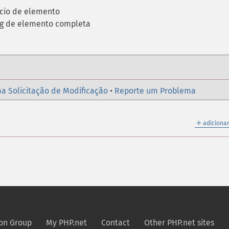
nício de elemento
ag de elemento completa
a Solicitação de Modificação
•
Reporte um Problema
＋
adicionar
on Group
My PHP.net
Contact
Other PHP.net sites