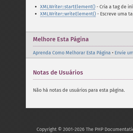
XMLWriter::startElement()
- Cria a tag de i
XMLWriter::writeElement()
- Escreve uma t
Melhore Esta Página
Aprenda Como Melhorar Esta Página
•
Envie um
Notas de Usuários
Não há notas de usuários para esta página.
Copyright © 2001-2026 The PHP Documentati