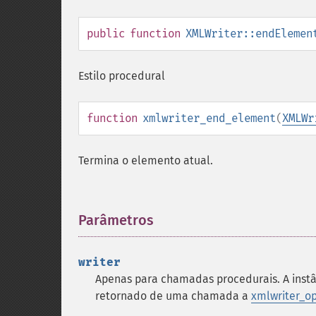
public
function
XMLWriter::endElemen
Estilo procedural
function
xmlwriter_end_element
(
XMLWr
Termina o elemento atual.
Parâmetros
¶
writer
Apenas para chamadas procedurais. A inst
retornado de uma chamada a
xmlwriter_op