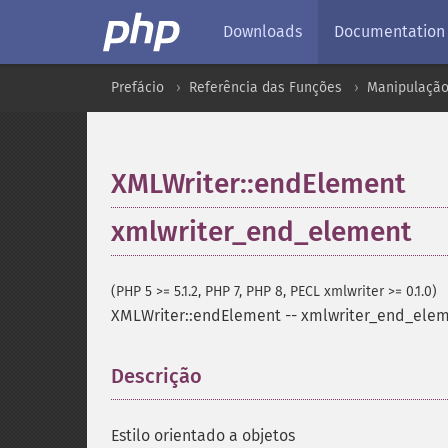
Downloads
Documentation
Prefácio
Referência das Funções
Manipulação
XMLWriter::endElement
xmlwriter_end_element
(PHP 5 >= 5.1.2, PHP 7, PHP 8, PECL xmlwriter >= 0.1.0)
XMLWriter::endElement
--
xmlwriter_end_ele
Descrição
¶
Estilo orientado a objetos