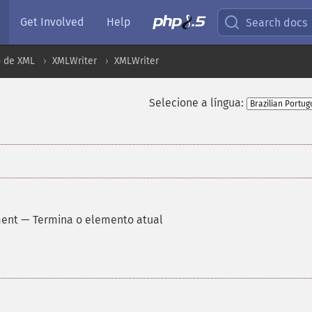
Get Involved
Help
Search docs
 de XML
XMLWriter
XMLWriter
Selecione a língua:
ment
—
Termina o elemento atual