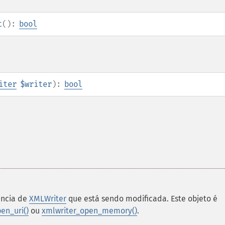
t
():
bool
iter
$writer
):
bool
ância de
XMLWriter
que está sendo modificada. Este objeto é
en_uri()
ou
xmlwriter_open_memory()
.