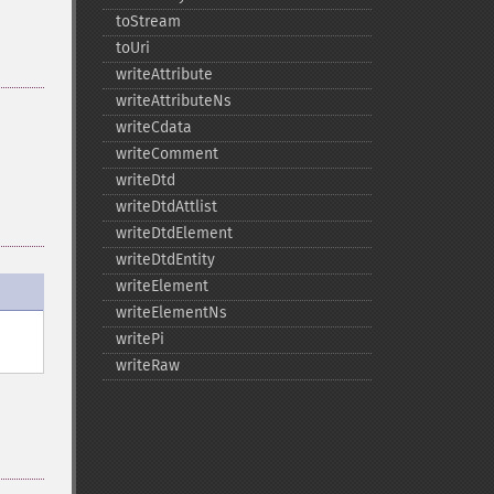
toStream
toUri
writeAttribute
writeAttributeNs
writeCdata
writeComment
writeDtd
writeDtdAttlist
writeDtdElement
writeDtdEntity
writeElement
writeElementNs
writePi
writeRaw