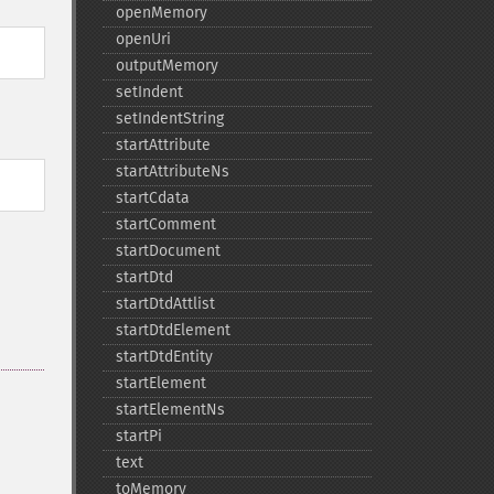
openMemory
openUri
outputMemory
setIndent
setIndentString
startAttribute
startAttributeNs
startCdata
startComment
startDocument
startDtd
startDtdAttlist
startDtdElement
startDtdEntity
startElement
startElementNs
startPi
text
toMemory