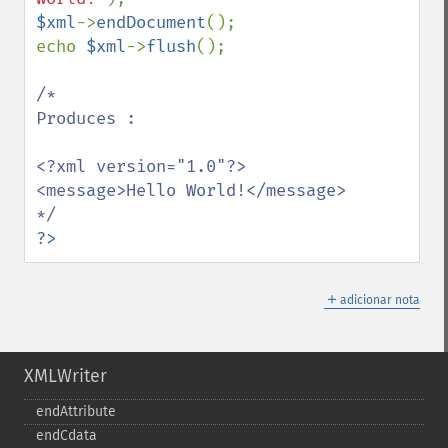
$xml
->
endDocument
();

echo 
$xml
->
flush
();

/*

Produces :

<?xml version="1.0"?>

<message>Hello World!</message>

?>
＋
adicionar nota
XMLWriter
endAttribute
endCdata