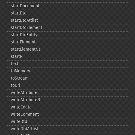
startDocument
startDtd
startDtdAttlist
startDtdElement
startDtdEntity
startElement
startElementNs
startPi
text
toMemory
toStream
toUri
writeAttribute
writeAttributeNs
writeCdata
writeComment
writeDtd
writeDtdAttlist