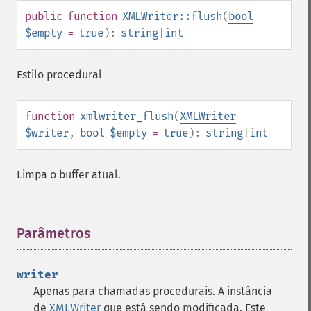
public
function
XMLWriter::flush
(
bool
$empty
=
true
):
string
|
int
Estilo procedural
function
xmlwriter_flush
(
XMLWriter
$writer
,
bool
$empty
=
true
):
string
|
int
Limpa o buffer atual.
Parâmetros
¶
writer
Apenas para chamadas procedurais. A instância
de
XMLWriter
que está sendo modificada. Este