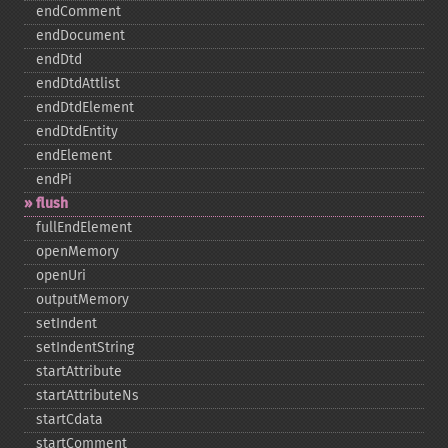
endComment
endDocument
endDtd
endDtdAttlist
endDtdElement
endDtdEntity
endElement
endPi
flush
fullEndElement
openMemory
openUri
outputMemory
setIndent
setIndentString
startAttribute
startAttributeNs
startCdata
startComment