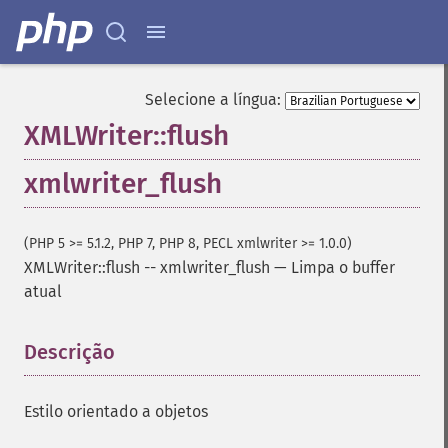
Selecione a língua:
XMLWriter::flush
xmlwriter_flush
(PHP 5 >= 5.1.2, PHP 7, PHP 8, PECL xmlwriter >= 1.0.0)
XMLWriter::flush
--
xmlwriter_flush
—
Limpa o buffer
atual
Descrição
¶
Estilo orientado a objetos