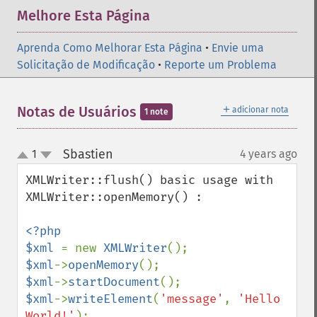
Melhore Esta Página
Aprenda Como Melhorar Esta Página
•
Envie uma
Solicitação de Modificação
•
Reporte um Problema
＋
Notas de Usuários
adicionar nota
1 note
Sbastien
1
4 years ago
¶
up
down
XMLWriter::flush() basic usage with 
XMLWriter::openMemory() :

<?php

$xml 
= new 
XMLWriter
$xml
->
openMemory
$xml
->
startDocument
$xml
->
writeElement
(
'message'
, 
'Hello 
World!'