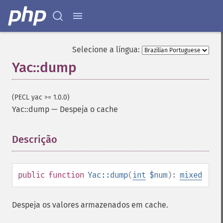
Selecione a língua:
Yac::dump
(PECL yac >= 1.0.0)
Yac::dump
—
Despeja o cache
Descrição
¶
public
function
Yac::dump
(
int
$num
):
mixed
Despeja os valores armazenados em cache.