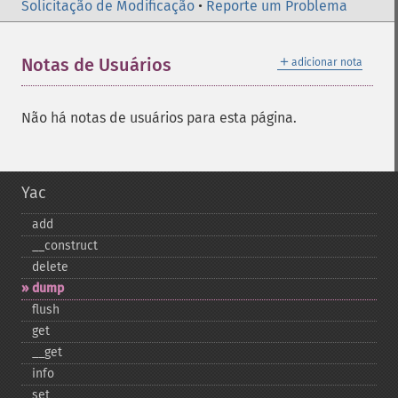
Solicitação de Modificação
•
Reporte um Problema
＋
Notas de Usuários
adicionar nota
Não há notas de usuários para esta página.
Yac
add
_​_​construct
delete
dump
flush
get
_​_​get
info
set