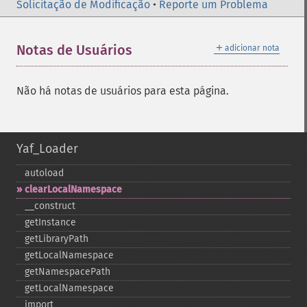
Solicitação de Modificação
•
Reporte um Problema
＋
Notas de Usuários
adicionar nota
Não há notas de usuários para esta página.
Yaf_Loader
autoload
clearLocalNamespace
_​_​construct
getInstance
getLibraryPath
getLocalNamespace
getNamespacePath
getLocalNamespace
import