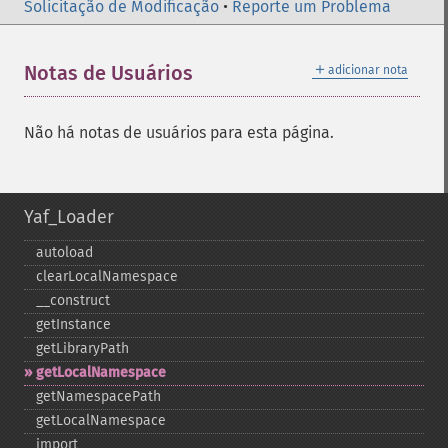
Solicitação de Modificação
•
Reporte um Problema
＋
Notas de Usuários
adicionar nota
Não há notas de usuários para esta página.
Yaf_Loader
autoload
clearLocalNamespace
_​_​construct
getInstance
getLibraryPath
getLocalNamespace
getNamespacePath
getLocalNamespace
import