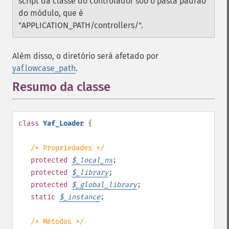
script da classe do controlador sob o pasta padrão
do módulo, que é
"APPLICATION_PATH/controllers/".
Além disso, o diretório será afetado por
yaf.lowcase_path
.
Resumo da classe
¶
class
Yaf_Loader
{
/* Propriedades */
protected
$
_local_ns
;
protected
$
_library
;
protected
$
_global_library
;
static
$
_instance
;
/* Métodos */