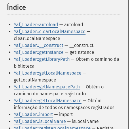
Índice
¶
Yaf_Loader::autoload
— autoload
Yaf_Loader::clearLocalNamespace
—
clearLocalNamespace
Yaf_Loader::__construct
— __construct
Yaf_Loader::getInstance
— getInstance
Yaf_Loader::getLibraryPath
— Obtem o caminho da
biblioteca
Yaf_Loader::getLocalNamespace
—
getLocalNamespace
Yaf_Loader::getNamespacePath
— Obtém o
caminho do namespace registrado
Yaf_Loader::getLocalNamespace
— Obtém
informação de todos os namespaces registrados
Yaf_Loader::import
— import
Yaf_Loader::isLocalName
— isLocalName
Yaf_Loader::registerLocalNamespace
— Registra