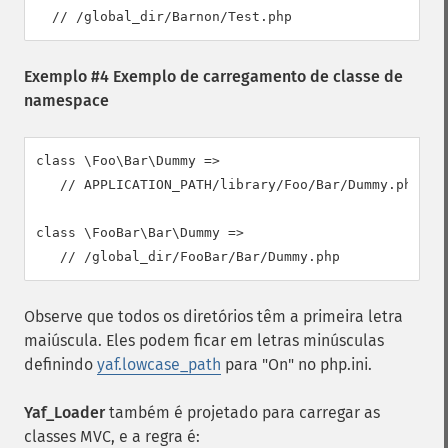
  // /global_dir/Barnon/Test.php
Exemplo #4 Exemplo de carregamento de classe de
namespace
class \Foo\Bar\Dummy =>

   // APPLICATION_PATH/library/Foo/Bar/Dummy.php

class \FooBar\Bar\Dummy =>

   // /global_dir/FooBar/Bar/Dummy.php
Observe que todos os diretórios têm a primeira letra
maiúscula. Eles podem ficar em letras minúsculas
definindo
yaf.lowcase_path
para "On" no php.ini.
Yaf_Loader
também é projetado para carregar as
classes MVC, e a regra é: