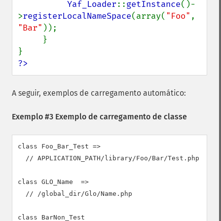
Yaf_Loader
::
getInstance
()-
>
registerLocalNameSpace
(array(
"Foo"
, 
"Bar"
));

     }

?>
A seguir, exemplos de carregamento automático:
Exemplo #3 Exemplo de carregamento de classe
class Foo_Bar_Test =>

  // APPLICATION_PATH/library/Foo/Bar/Test.php

class GLO_Name  =>

  // /global_dir/Glo/Name.php

class BarNon_Test
