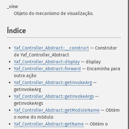
_view
Objeto do mecanismo de visualização.
Índice
¶
Yaf_Controller_Abstract::__construct
— Construtor
de Yaf_Controller_Abstract
Yaf_Controller_Abstract::display
— display
Yaf_Controller_Abstract::forward
— Encaminha para
outra ação
Yaf_Controller_Abstract::getInvokeArg
—
getInvokeArg
Yaf_Controller_Abstract::getInvokeArgs
—
getInvokeArgs
Yaf_Controller_Abstract::getModuleName
— Obtém
o nome do módulo
Yaf_Controller_Abstract::getName
— Obtém o