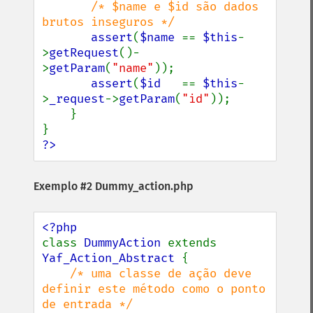
/* $name e $id são dados 
brutos inseguros */

assert
(
$name 
== 
$this
-
>
getRequest
()-
>
getParam
(
"name"
));

assert
(
$id   
== 
$this
-
>
_request
->
getParam
(
"id"
));

    }

?>
Exemplo #2 Dummy_action.php
class 
DummyAction 
extends 
Yaf_Action_Abstract 
{

/* uma classe de ação deve 
definir este método como o ponto 
de entrada */
