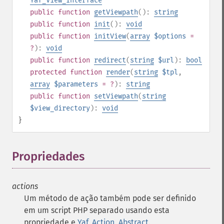
Yaf_View_Interface
public
function
getViewpath
():
string
public
function
init
():
void
public
function
initView
(
array
$options
=
?
):
void
public
function
redirect
(
string
$url
):
bool
protected
function
render
(
string
$tpl
,
array
$parameters
= ?
):
string
public
function
setViewpath
(
string
$view_directory
):
void
}
Propriedades
¶
actions
Um método de ação também pode ser definido
em um script PHP separado usando esta
propriedade e
Yaf_Action_Abstract
.