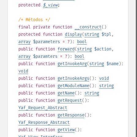
protected
$
_view
;
/* Métodos */
final
private
function
__construct
()
protected
function
display
(
string
$tpl
,
array
$parameters
= ?
):
bool
public
function
forward
(
string
$action
,
array
$paramters
= ?
):
bool
public
function
getInvokeArg
(
string
$name
):
void
public
function
getInvokeArgs
():
void
public
function
getModuleName
():
string
public
function
getName
():
string
public
function
getRequest
():
Yaf_Request_Abstract
public
function
getResponse
():
Yaf_Response_Abstract
public
function
getView
():