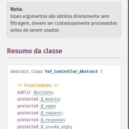
Nota
:
Esses argumentos são obtidos diretamente sem
filtragem, devem ser cuidadosamente processados
​​​​antes de serem usados.
Resumo da classe
¶
abstract
class
Yaf_Controller_Abstract
{
/* Propriedades */
public
$
actions
;
protected
$
_module
;
protected
$
_name
;
protected
$
_request
;
protected
$
_response
;
protected
$
_invoke_args
;