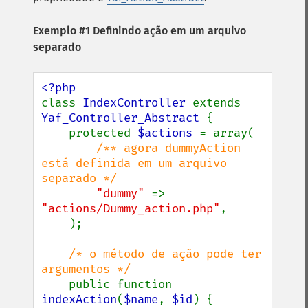
Exemplo #1 Definindo ação em um arquivo
separado
class 
IndexController 
extends 
Yaf_Controller_Abstract 
{

    protected 
$actions 
= array(

/** agora dummyAction 
está definida em um arquivo 
separado */

"dummy" 
=> 
"actions/Dummy_action.php"
,

    );

/* o método de ação pode ter 
argumentos */

public function 
indexAction
(
$name
, 
$id
) {
