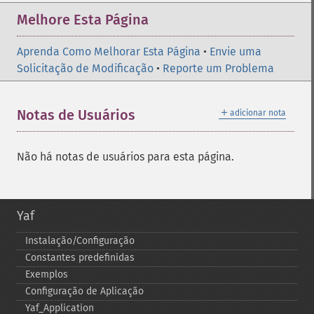
Melhore Esta Página
Aprenda Como Melhorar Esta Página
•
Envie uma
Solicitação de Modificação
•
Reporte um Problema
＋
Notas de Usuários
adicionar nota
Não há notas de usuários para esta página.
Yaf
Instalação/Configuração
Constantes predefinidas
Exemplos
Configuração de Aplicação
Yaf_​Application