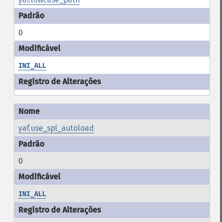
0
INI_ALL
yaf.use_spl_autoload
0
INI_ALL