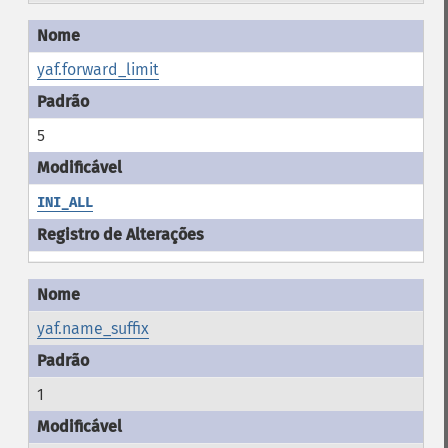
yaf.forward_limit
5
INI_ALL
yaf.name_suffix
1