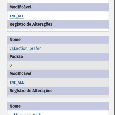
INI_ALL
yaf.action_prefer
0
INI_ALL
yaf.lowcase_path