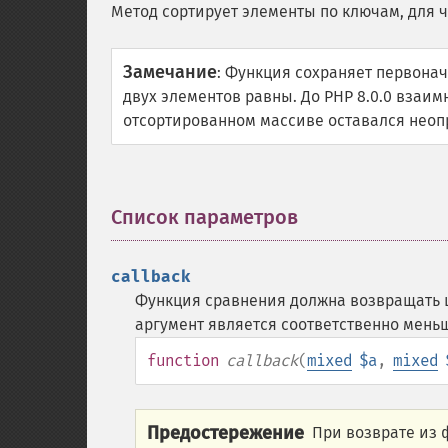
Метод сортирует элементы по ключам, для 
Замечание
:
Функция сохраняет первонач
двух элементов равны. До PHP 8.0.0 взаи
отсортированном массиве оставался нео
Список параметров
¶
callback
Функция сравнения должна возвращать ц
аргумент является соответственно мень
function
callback
(
mixed
$a
,
mixed
Предостережение
При возврате из