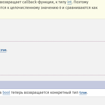
 возвращает callback-функции, к типу
int
. Поэтому
тся к целочисленному значению
и сравниваются как
0
.
true
па
bool
теперь возвращается конкретный тип
.
true