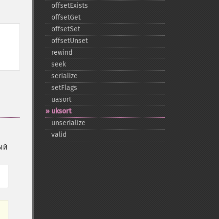
offsetExists
offsetGet
offsetSet
offsetUnset
rewind
seek
serialize
setFlags
uasort
uksort
unserialize
valid
ый