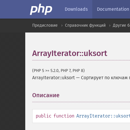
Downloads
Documentation
Предисловие
Справочник функций
Другие 
ArrayIterator::uksort
(PHP 5 >= 5.2.0, PHP 7, PHP 8)
ArrayIterator::uksort
—
Сортирует по ключам
Описание
¶
public
function
ArrayIterator::uksor