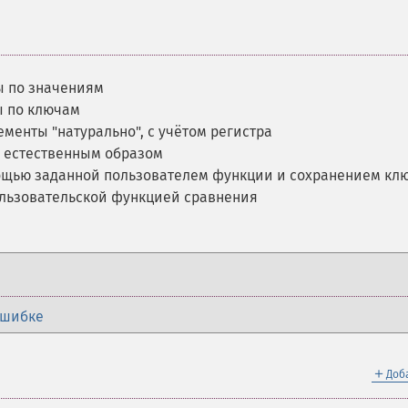
ы по значениям
ы по ключам
ементы "натурально", с учётом регистра
и естественным образом
ощью заданной пользователем функции и сохранением кл
ользовательской функцией сравнения
ошибке
＋
Доб