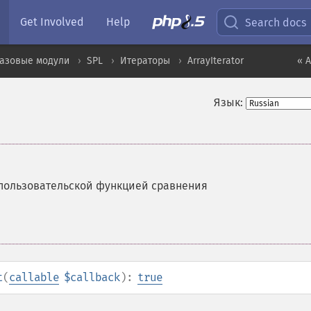
Get Involved
Help
Search docs
базовые модули
SPL
Итераторы
ArrayIterator
« A
Язык:
 пользовательской функцией сравнения
t
(
callable
$callback
):
true