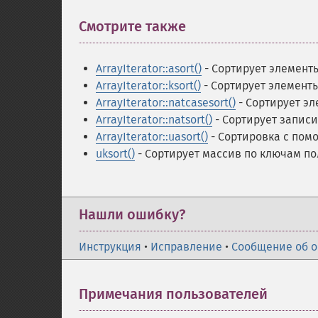
Смотрите также
¶
ArrayIterator::asort()
- Сортирует элемент
ArrayIterator::ksort()
- Сортирует элемент
ArrayIterator::natcasesort()
- Сортирует эл
ArrayIterator::natsort()
- Сортирует запис
ArrayIterator::uasort()
- Сортировка с пом
uksort()
- Сортирует массив по ключам п
Нашли ошибку?
Инструкция
•
Исправление
•
Сообщение об 
Примечания пользователей