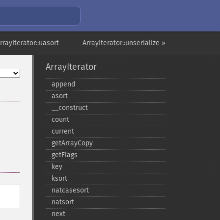
rrayIterator::uasort
ArrayIterator::unserialize »
ArrayIterator
append
asort
_​_​construct
count
current
getArrayCopy
getFlags
key
ksort
natcasesort
natsort
next