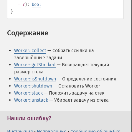
= ?
):
bool
}
Содержание
¶
Worker::collect
— Собрать ссылки на
завершённые задачи
Worker::getStacked
— Возвращает текущий
размер стека
Worker::isShutdown
— Определение состояния
Worker::shutdown
— Остановить Worker
Worker::stack
— Положить задачу на стек
Worker::unstack
— Убирает задачу из стека
Нашли ошибку?
Инструкция
•
Исправление
•
Сообщение об ошибке