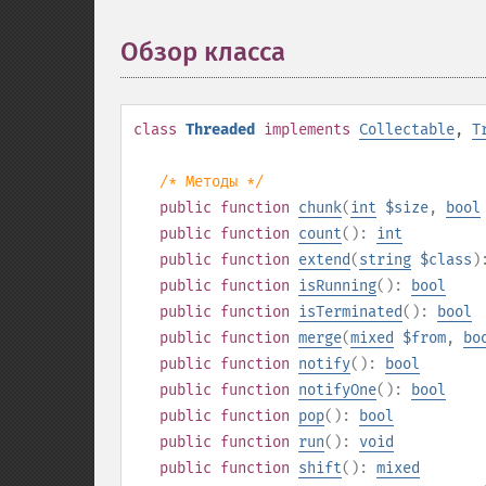
Обзор класса
¶
class
Threaded
implements
Collectable
,
T
/* Методы */
public
function
chunk
(
int
$size
,
bool
public
function
count
():
int
public
function
extend
(
string
$class
)
public
function
isRunning
():
bool
public
function
isTerminated
():
bool
public
function
merge
(
mixed
$from
,
bo
public
function
notify
():
bool
public
function
notifyOne
():
bool
public
function
pop
():
bool
public
function
run
():
void
public
function
shift
():
mixed