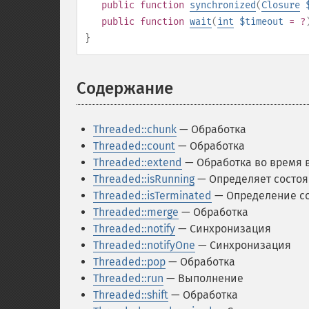
public
function
synchronized
(
Closure
public
function
wait
(
int
$timeout
= ?
}
Содержание
¶
Threaded::chunk
— Обработка
Threaded::count
— Обработка
Threaded::extend
— Обработка во время
Threaded::isRunning
— Определяет состо
Threaded::isTerminated
— Определение с
Threaded::merge
— Обработка
Threaded::notify
— Синхронизация
Threaded::notifyOne
— Синхронизация
Threaded::pop
— Обработка
Threaded::run
— Выполнение
Threaded::shift
— Обработка