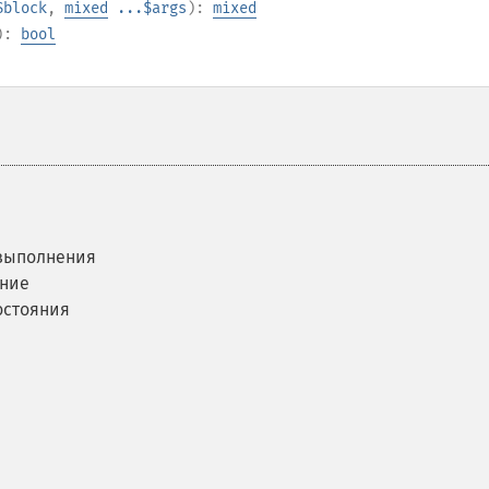
$block
,
mixed
...$args
):
mixed
):
bool
 выполнения
яние
остояния