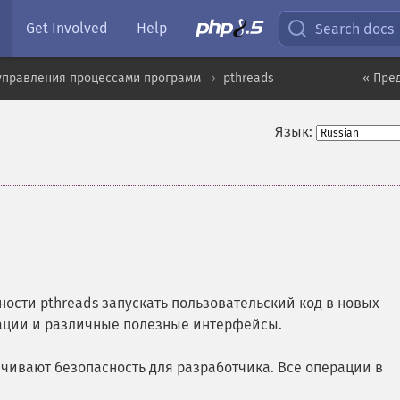
Get Involved
Help
Search docs
управления процессами программ
pthreads
« Пре
Язык:
ости pthreads запускать пользовательский код в новых
зации и различные полезные интерфейсы.
ечивают безопасность для разработчика. Все операции в