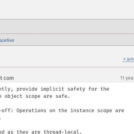
ошибке
＋
Доб
ot com
11 yea
¶
ntly, provide implicit safety for the 
 object scope are safe.

-off: Operations on the instance scope are 


ed as they are thread-local.