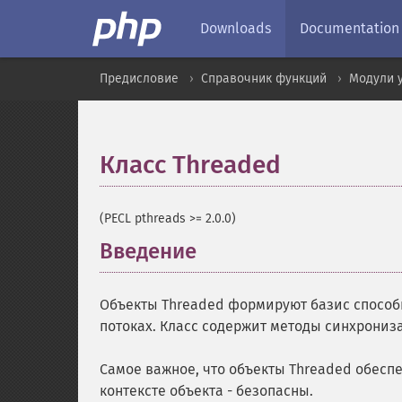
Downloads
Documentation
Предисловие
Справочник функций
Модули 
Класс Threaded
¶
(PECL pthreads >= 2.0.0)
Введение
¶
Объекты Threaded формируют базис способн
потоках. Класс содержит методы синхрони
Самое важное, что объекты Threaded обесп
контексте объекта - безопасны.