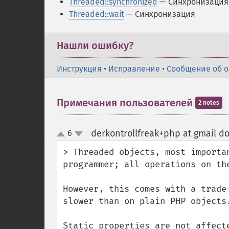
Threaded::synchronized
— Синхронизация
Threaded::wait
— Синхронизация
Нашли ошибку?
Инструкция
•
Исправление
•
Сообщение об 
Примечания пользователей
2 notes
derkontrollfreak+php at gmail d
6
up
down
> Threaded objects, most importa
programmer; all operations on the
However, this comes with a trade
slower than on plain PHP objects.
Static properties are not affect