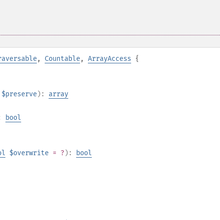
raversable
,
Countable
,
ArrayAccess
{
$preserve
):
array
:
bool
ol
$overwrite
= ?
):
bool