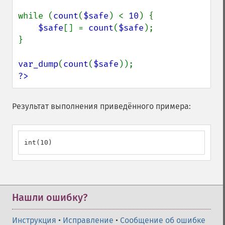
while (
count
(
$safe
) < 
10
) {

$safe
[] = 
count
(
$safe
);

}

var_dump
(
count
(
$safe
?>
Результат выполнения приведённого примера:
int(10)
Нашли ошибку?
Инструкция
•
Исправление
•
Сообщение об ошибке