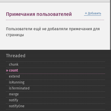
＋
Примечания пользователей
Добавить
Пользователи ещё не добавляли примечания для
страницы
Threaded
chunk
count
extend
isRunning
isTerminated
merge
notify
notifyOne