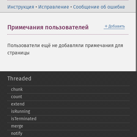
Инструкция
•
Исправление
•
Сообщение об ошибке
＋
Примечания пользователей
Добавить
Пользователи ещё не добавляли примечания для
страницы
Threaded
chunk
count
extend
isRunning
isTerminated
merge
notify