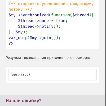
/** отправить уведомление ожидающему 
$my
->
synchronized
(function(
$thread
){

$thread
->
done 
= 
true
;

$thread
->
notify
();

}, 
$my
var_dump
(
$my
->
join
?>
Результат выполнения приведённого примера:
bool(true)
Нашли ошибку?