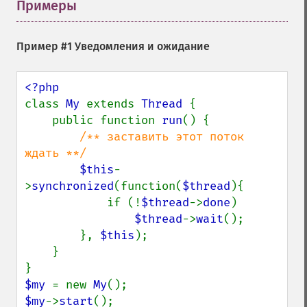
Примеры
¶
Пример #1 Уведомления и ожидание
class 
My 
extends 
Thread 
{

    public function 
run
() {

/** заставить этот поток 
ждать **/

$this
-
>
synchronized
(function(
$thread
){

            if (!
$thread
->
done
)

$thread
->
wait
();

        }, 
$this
);

    }

$my 
= new 
My
$my
->
start