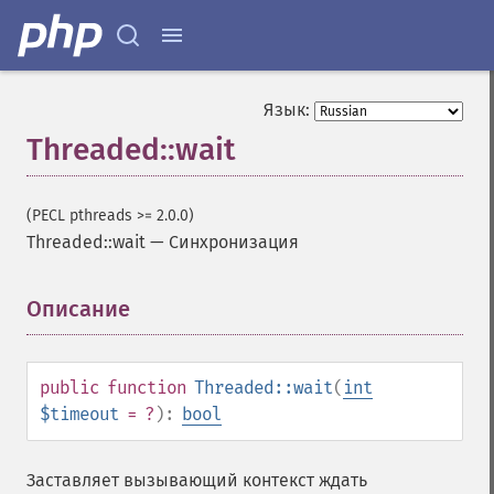
Язык:
Threaded::wait
(PECL pthreads >= 2.0.0)
Threaded::wait
—
Синхронизация
Описание
¶
public
function
Threaded::wait
(
int
$timeout
= ?
):
bool
Заставляет вызывающий контекст ждать