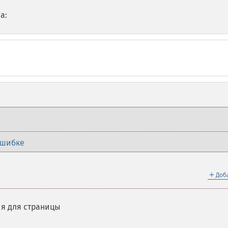
а:
ошибке
＋
Доб
я для страницы