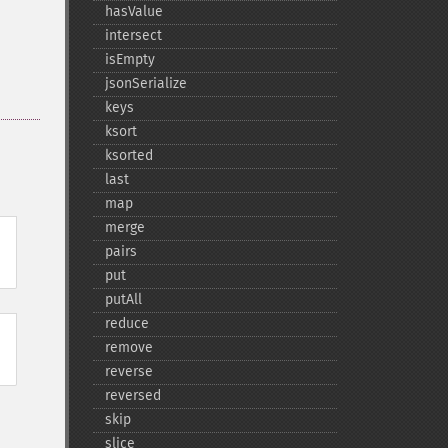
hasValue
intersect
isEmpty
jsonSerialize
keys
ksort
ksorted
last
map
merge
pairs
put
putAll
reduce
remove
reverse
reversed
skip
slice