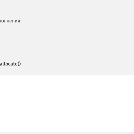
полнения.
allocate()