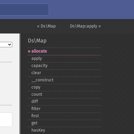
« Ds\Map
Ds\Map::apply »
Ds\Map
allocate
apply
capacity
clear
_​_​construct
copy
count
diff
filter
first
get
hasKey