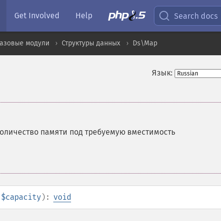
Get Involved
Help
Search docs
базовые модули
Структуры данных
Ds\Map
Язык:
оличество памяти под требуемую вместимость
$capacity
):
void