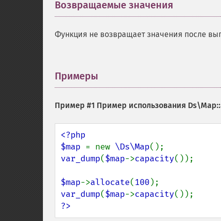
Возвращаемые значения
¶
Функция не возвращает значения после вы
Примеры
¶
Пример #1 Пример использования
Ds\Map::
<?php

$map 
= new 
\Ds\Map
var_dump
(
$map
->
capacity
());

$map
->
allocate
(
100
var_dump
(
$map
->
capacity
?>