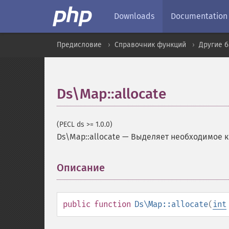
Downloads
Documentation
Предисловие
Справочник функций
Другие 
Ds\Map::allocate
(PECL ds >= 1.0.0)
Ds\Map::allocate
—
Выделяет необходимое к
Описание
¶
public
function
Ds\Map::allocate
(
int