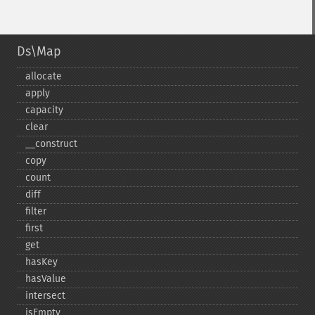
Ds\Map
allocate
apply
capacity
clear
_​_​construct
copy
count
diff
filter
first
get
hasKey
hasValue
intersect
isEmpty