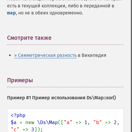
есть в текущей коллекции, либо в переданной в
map
, но не в обеих одновременно.
Смотрите также
¶
» Симметрическая разность
в Википедия
Примеры
¶
Пример #1 Пример использования
Ds\Map::xor()
<?php

$a 
= new 
\Ds\Map
([
"a" 
=> 
1
, 
"b" 
=> 
2
, 
"c" 
=> 
3