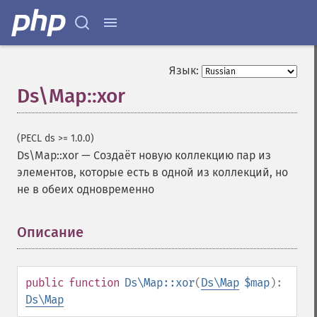
Язык:
Ds\Map::xor
(PECL ds >= 1.0.0)
Ds\Map::xor
—
Создаёт новую коллекцию пар из
элементов, которые есть в одной из коллекций, но
не в обеих одновременно
Описание
¶
public
function
Ds\Map::xor
(
Ds\Map
$map
):
Ds\Map