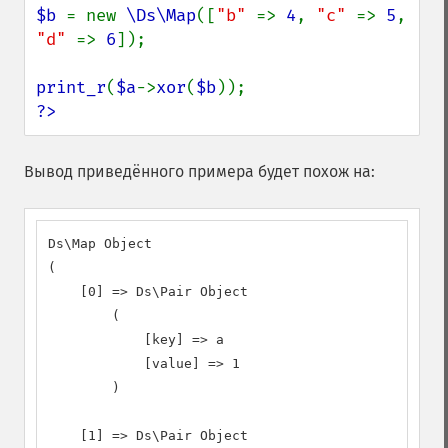
$b 
= new 
\Ds\Map
([
"b" 
=> 
4
, 
"c" 
=> 
5
, 
"d" 
=> 
6
]);

print_r
(
$a
->
xor
(
$b
?>
Вывод приведённого примера будет похож на:
Ds\Map Object

(

    [0] => Ds\Pair Object

        (

            [key] => a

            [value] => 1

        )

    [1] => Ds\Pair Object
