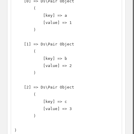
    [0] => Ds\Pair Object

        (

            [key] => a

            [value] => 1

        )

    [1] => Ds\Pair Object

        (

            [key] => b

            [value] => 2

        )

    [2] => Ds\Pair Object

        (

            [key] => c

            [value] => 3

        )

)
