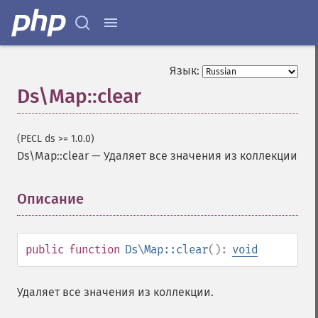
Язык:
Ds\Map::clear
(PECL ds >= 1.0.0)
Ds\Map::clear
—
Удаляет все значения из коллекции
Описание
¶
public
function
Ds\Map::clear
():
void
Удаляет все значения из коллекции.