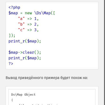
<?php

$map 
= new 
\Ds\Map
([

"a" 
=> 
1
,

"b" 
=> 
2
,

"c" 
=> 
3
,

print_r
(
$map
);

$map
->
clear
print_r
(
$map
?>
Вывод приведённого примера будет похож на:
Ds\Map Object

(
