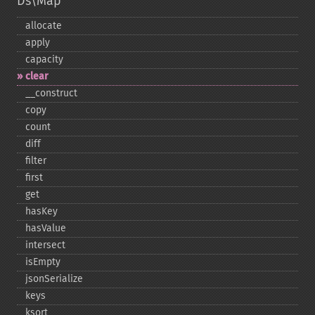
Ds\Map
allocate
apply
capacity
clear
_​_​construct
copy
count
diff
filter
first
get
hasKey
hasValue
intersect
isEmpty
jsonSerialize
keys
ksort