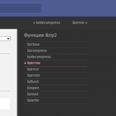
« bzdecompress
bzerror »
Функции Bzip2
bzclose
bzcompress
bzdecompress
bzerrno
bzerror
bzerrstr
bzflush
bzopen
bzread
bzwrite