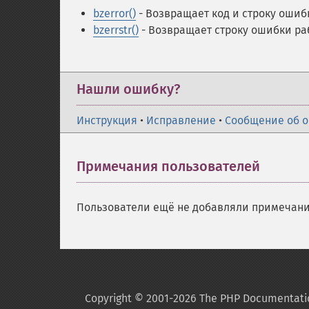
bzerror()
- Возвращает код и строку ошибк
bzerrstr()
- Возвращает строку ошибки раб
Нашли ошибку?
Инструкция
•
Исправление
•
Сообщение об 
Примечания пользователей
Пользователи ещё не добавляли примечани
Copyright © 2001-2026 The PHP Documentati