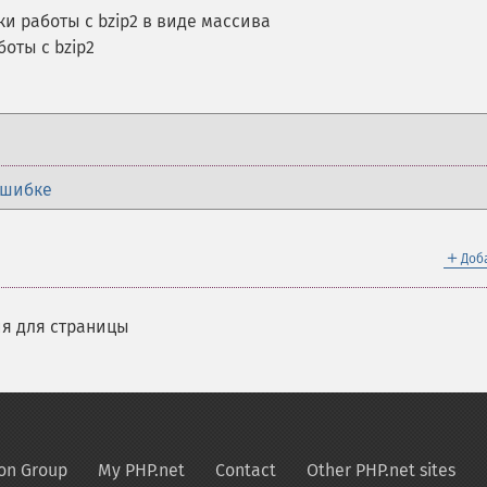
и работы с bzip2 в виде массива
оты с bzip2
ошибке
＋
Доб
я для страницы
on Group
My PHP.net
Contact
Other PHP.net sites