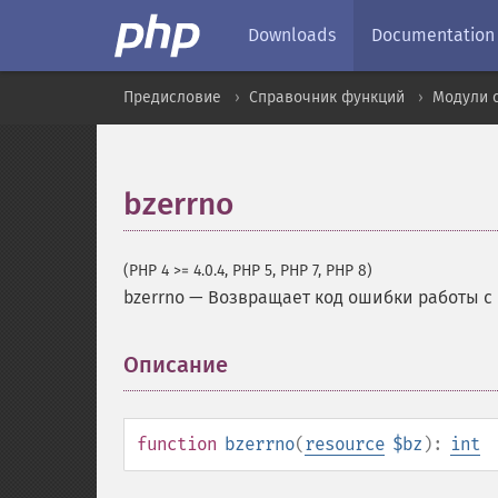
Downloads
Documentation
Предисловие
Справочник функций
Модули 
bzerrno
(PHP 4 >= 4.0.4, PHP 5, PHP 7, PHP 8)
bzerrno
—
Возвращает код ошибки работы с 
Описание
¶
function
bzerrno
(
resource
$bz
):
int