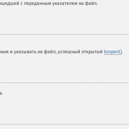
зошедшей с переданным указателем на файл.
тным и указывать на файл, успешный открытый
bzopen()
.
а.