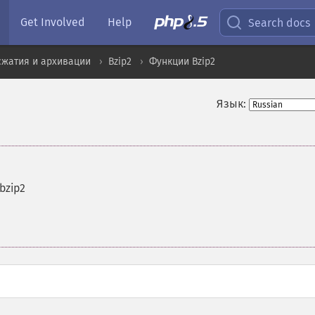
Get Involved
Help
Search docs
сжатия и архивации
Bzip2
Функции Bzip2
Язык:
bzip2