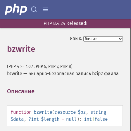
PHP 8.4.24 Released!
Язык:
bzwrite
(PHP 4 >= 4.0.4, PHP 5, PHP 7, PHP 8)
bzwrite
—
Бинарно-безопасная запись bzip2 файла
Описание
¶
function
bzwrite
(
resource
$bz
,
string
$data
,
?
int
$length
=
null
):
int
|
false