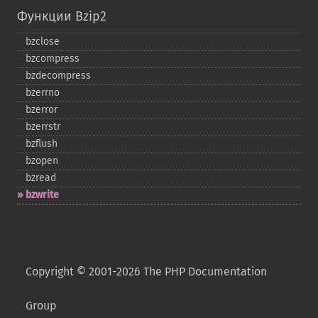
Функции Bzip2
bzclose
bzcompress
bzdecompress
bzerrno
bzerror
bzerrstr
bzflush
bzopen
bzread
bzwrite
Copyright © 2001-2026 The PHP Documentation
Group