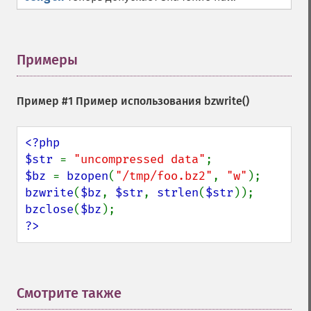
Примеры
¶
Пример #1 Пример использования
bzwrite()
<?php

$str 
= 
"uncompressed data"
$bz 
= 
bzopen
(
"/tmp/foo.bz2"
, 
"w"
bzwrite
(
$bz
, 
$str
, 
strlen
(
$str
bzclose
(
$bz
?>
Смотрите также
¶